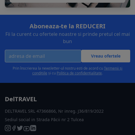
Aboneaza-te la REDUCERI
Fii la curent cu ofertele noastre si prinde pretul cel mai
bun
Vreau ofertele
Prin înscrierea la newsletter-ul nostru esti de acord cu
Termenii și
condițiile
și cu
Politica de confidențialitate
.
DelTRAVEL
DELTRAVEL SRL 47366866, Nr inreg. J36/819/2022
Sediul social in Strada Păcii nr 2 Tulcea