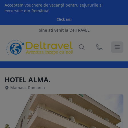
Acceptam vouchere de vacanță pentru sejururile si
excursiile din România!
Click aici
bine ati venit la DelTRAVEL
HOTEL ALMA.
Mamaia, Romania