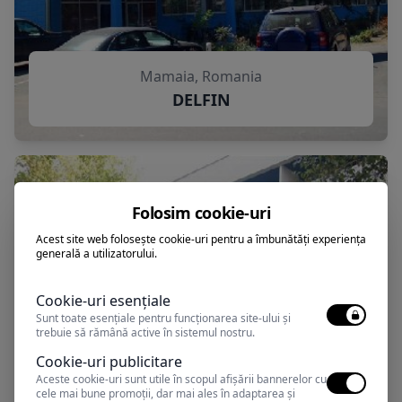
Mamaia, Romania
DELFIN
Folosim cookie-uri
Acest site web folosește cookie-uri pentru a îmbunătăți experiența
generală a utilizatorului.
Cookie-uri esențiale
Sunt toate esențiale pentru funcționarea site-ului și
trebuie să rămână active în sistemul nostru.
Cookie-uri publicitare
Aceste cookie-uri sunt utile în scopul afișării bannerelor cu
cele mai bune promoții, dar mai ales în adaptarea și