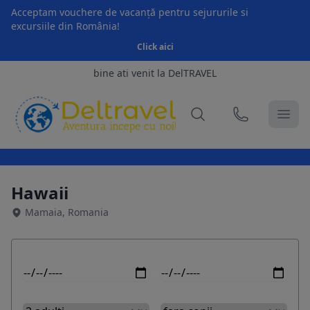
Acceptam vouchere de vacanță pentru sejururile si
excursiile din România!
Click aici
bine ati venit la DelTRAVEL
Hawaii
Mamaia, Romania