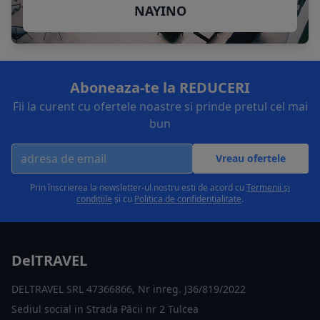
NAYINO
Aboneaza-te la REDUCERI
Fii la curent cu ofertele noastre si prinde pretul cel mai
bun
Vreau ofertele
Prin înscrierea la newsletter-ul nostru esti de acord cu
Termenii și
condițiile
și cu
Politica de confidențialitate
.
DelTRAVEL
DELTRAVEL SRL 47366866, Nr inreg. J36/819/2022
Sediul social in Strada Păcii nr 2 Tulcea