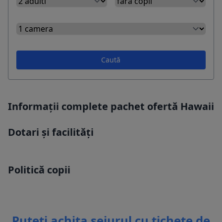
Caută
Informații complete pachet ofertă Hawaii
Dotari și facilități
Politică copii
Puteti achita sejurul cu tichete de