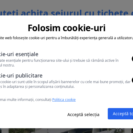
teti achita sejurul cu tichete
vacanta
Folosim cookie-uri
ite web folosește cookie-uri pentru a îmbunătăți experiența generală a utilizatoru
ie-uri esențiale
ate esențiale pentru funcționarea site-ului și trebuie să rămână active în
l nostru.
Alte oferte în Mamaia
ie-uri publicitare
cookie-uri sunt utile în scopul afișării bannerelor cu cele mai bune promoții, dar
s în adaptarea și personalizarea conținutului.
mai multe informații, consultați
Politica cookie
Acceptă t
Acceptă selecția