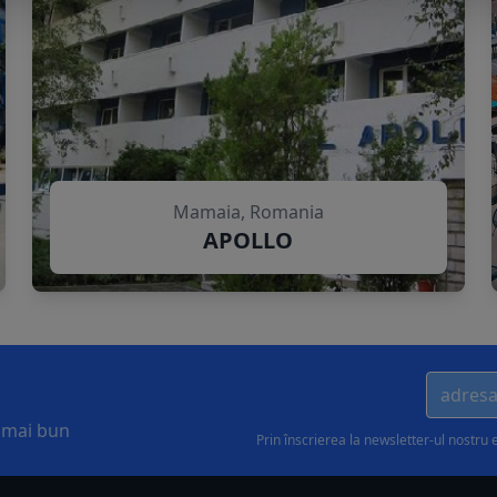
Mamaia, Romania
APOLLO
l mai bun
Prin înscrierea la newsletter-ul nostru 