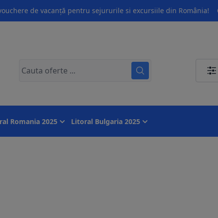
ouchere de vacanță pentru sejururile si excursiile din România!
oral Romania 2025
Litoral Bulgaria 2025