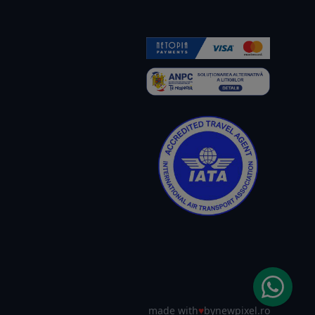
made with
♥
by
newpixel.ro