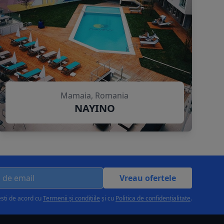
Mamaia, Romania
NAYINO
Vreau ofertele
esti de acord cu
Termenii și condițiile
și cu
Politica de confidențialitate
.