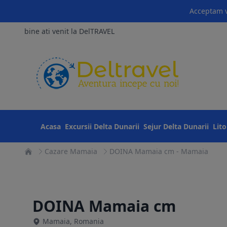
Acceptam v
bine ati venit la DelTRAVEL
Acasa
Excursii Delta Dunarii
Sejur Delta Dunarii
Lit
Cazare Mamaia
DOINA Mamaia cm - Mamaia
DOINA Mamaia cm
Mamaia, Romania