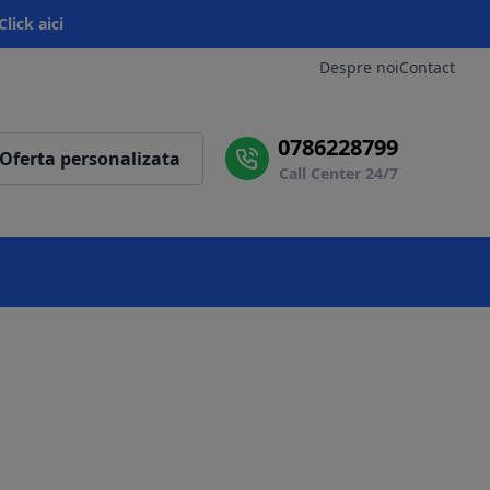
Click aici
Despre noi
Contact
0786228799
Oferta personalizata
Call Center 24/7