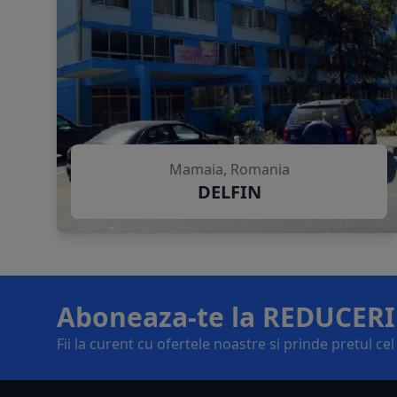
Mamaia, Romania
DELFIN
Aboneaza-te la REDUCERI
Fii la curent cu ofertele noastre si prinde pretul ce