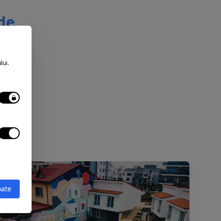
 de
lui.
oate