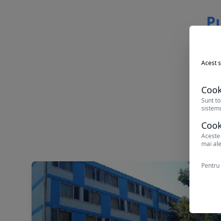
Pu
Acest s
Cook
Sunt to
sistemu
Cook
Aceste 
mai ale
Pentru 