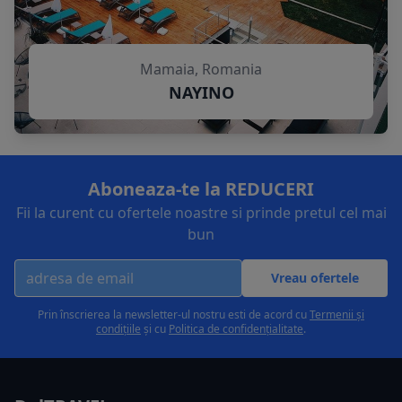
Mamaia, Romania
NAYINO
Aboneaza-te la REDUCERI
Fii la curent cu ofertele noastre si prinde pretul cel mai
bun
Vreau ofertele
Prin înscrierea la newsletter-ul nostru esti de acord cu
Termenii și
condițiile
și cu
Politica de confidențialitate
.