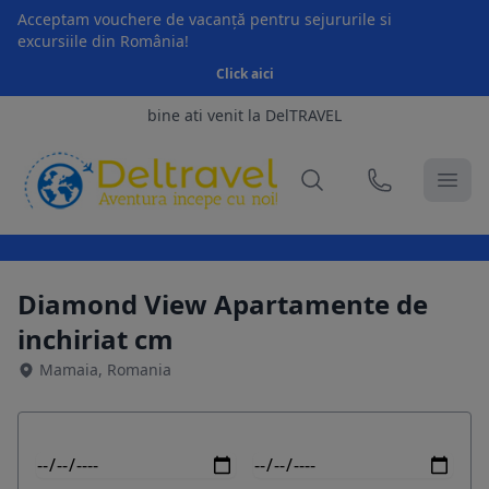
Acceptam vouchere de vacanță pentru sejururile si
excursiile din România!
Click aici
bine ati venit la DelTRAVEL
Diamond View Apartamente de
inchiriat cm
Mamaia, Romania