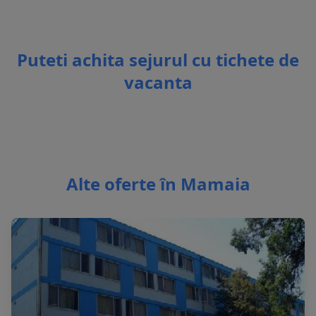
Puteti achita sejurul cu tichete de
vacanta
Alte oferte în Mamaia