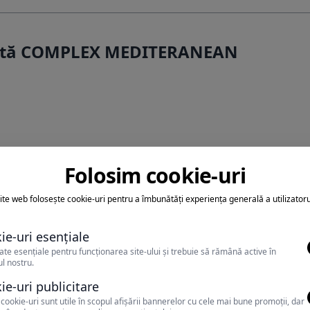
fertă COMPLEX MEDITERANEAN
Folosim cookie-uri
ite web folosește cookie-uri pentru a îmbunătăți experiența generală a utilizatoru
ie-uri esențiale
teti achita sejurul cu tichete
ate esențiale pentru funcționarea site-ului și trebuie să rămână active în
l nostru.
vacanta
ie-uri publicitare
cookie-uri sunt utile în scopul afișării bannerelor cu cele mai bune promoții, dar