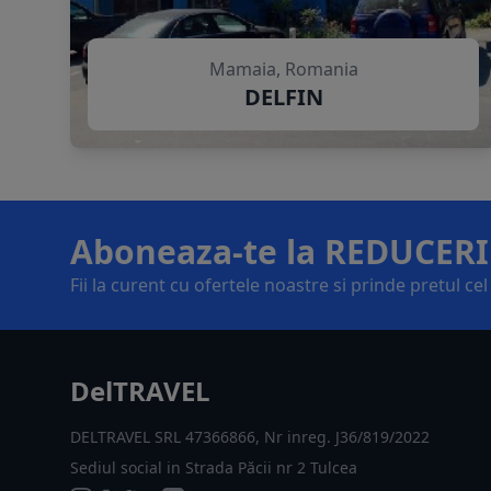
Mamaia, Romania
DELFIN
Aboneaza-te la REDUCERI
Fii la curent cu ofertele noastre si prinde pretul ce
DelTRAVEL
DELTRAVEL SRL 47366866, Nr inreg. J36/819/2022
Sediul social in Strada Păcii nr 2 Tulcea