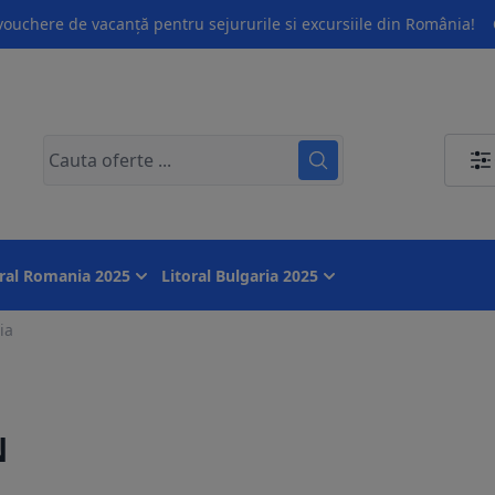
ouchere de vacanță pentru sejururile si excursiile din România!
oral Romania 2025
Litoral Bulgaria 2025
ia
N