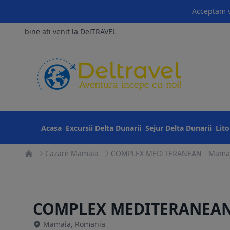
Acceptam v
bine ati venit la DelTRAVEL
Acasa
Excursii Delta Dunarii
Sejur Delta Dunarii
Lit
Cazare Mamaia
COMPLEX MEDITERANEAN - Mama
COMPLEX MEDITERANEA
Mamaia, Romania