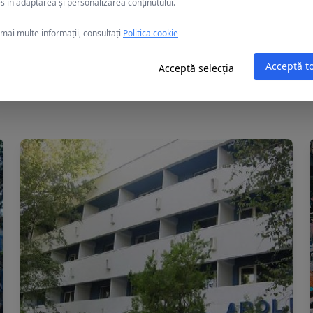
s în adaptarea și personalizarea conținutului.
mai multe informații, consultați
Politica cookie
Acceptă t
Acceptă selecția
Alte oferte în Mamaia