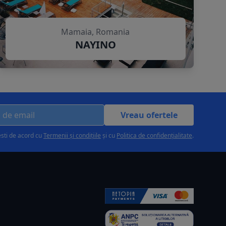
Mamaia, Romania
NAYINO
Vreau ofertele
esti de acord cu
Termenii și condițiile
și cu
Politica de confidențialitate
.