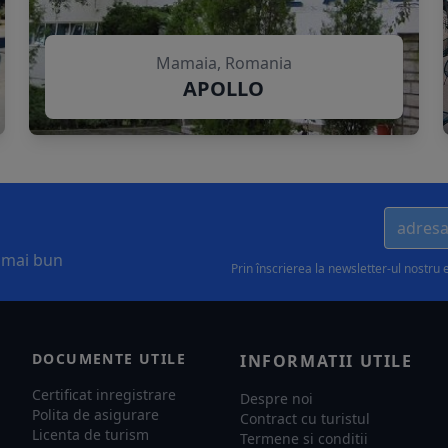
Mamaia, Romania
APOLLO
l mai bun
Prin înscrierea la newsletter-ul nostru 
DOCUMENTE UTILE
INFORMATII UTILE
Certificat inregistrare
Despre noi
Polita de asigurare
Contract cu turistul
Licenta de turism
Termene si conditii