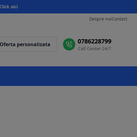
Click aici
Despre noi
Contact
0786228799
Oferta personalizata
Call Center 24/7