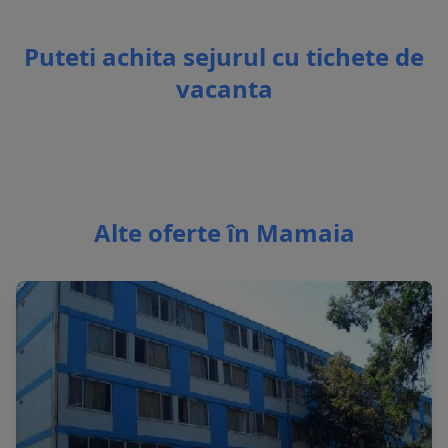
Puteti achita sejurul cu tichete de
vacanta
Alte oferte în Mamaia