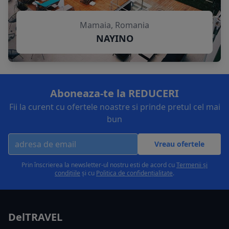
Mamaia, Romania
NAYINO
Aboneaza-te la REDUCERI
Fii la curent cu ofertele noastre si prinde pretul cel mai
bun
Vreau ofertele
Prin înscrierea la newsletter-ul nostru esti de acord cu
Termenii și
condițiile
și cu
Politica de confidențialitate
.
DelTRAVEL