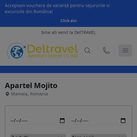
Acceptam vouchere de vacanță pentru sejururile si
excursiile din România!
Click aici
bine ati venit la DelTRAVEL
Apartel Mojito
Mamaia, Romania