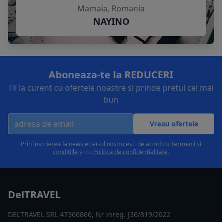
Mamaia, Romania
NAYINO
Aboneaza-te la REDUCERI
Fii la curent cu ofertele noastre si prinde pretul cel mai
bun
Vreau ofertele
Prin înscrierea la newsletter-ul nostru esti de acord cu
Termenii și
condițiile
și cu
Politica de confidențialitate
.
DelTRAVEL
DELTRAVEL SRL 47366866, Nr inreg. J36/819/2022