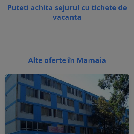
Puteti achita sejurul cu tichete de
vacanta
Alte oferte în Mamaia