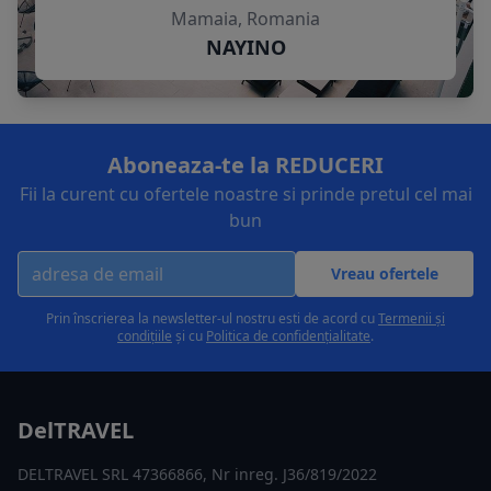
Mamaia, Romania
NAYINO
Aboneaza-te la REDUCERI
Fii la curent cu ofertele noastre si prinde pretul cel mai
bun
Vreau ofertele
Prin înscrierea la newsletter-ul nostru esti de acord cu
Termenii și
condițiile
și cu
Politica de confidențialitate
.
DelTRAVEL
DELTRAVEL SRL 47366866, Nr inreg. J36/819/2022