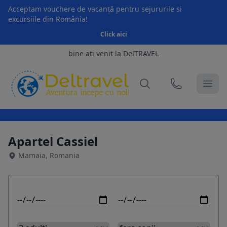
Acceptam vouchere de vacanță pentru sejururile si
excursiile din România!
Click aici
bine ati venit la DelTRAVEL
Apartel Cassiel
Mamaia, Romania