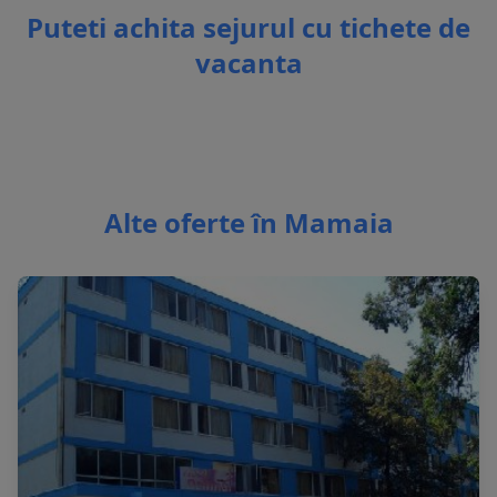
Puteti achita sejurul cu tichete de
vacanta
Alte oferte în Mamaia