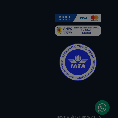
made with
♥
by
newpixel.ro