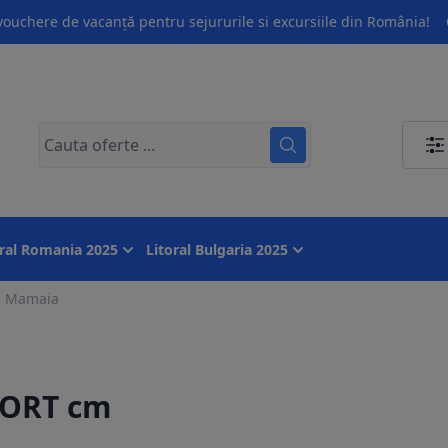
ouchere de vacanță pentru sejururile si excursiile din România!
oral Romania 2025
Litoral Bulgaria 2025
- Mamaia
SORT cm