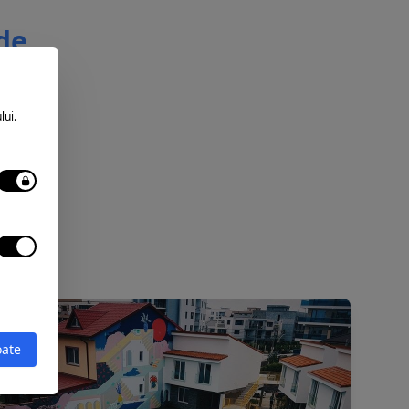
 de
lui.
oate