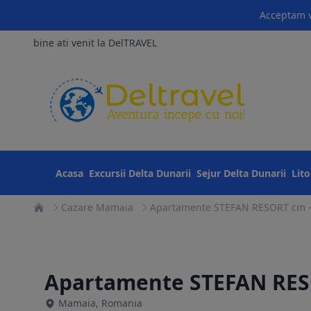
Acceptam v
bine ati venit la DelTRAVEL
Acasa
Excursii Delta Dunarii
Sejur Delta Dunarii
Lit
Cazare Mamaia
Apartamente STEFAN RESORT cm 
Apartamente STEFAN RE
Mamaia, Romania