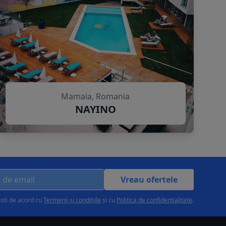
Mamaia, Romania
NAYINO
Vreau ofertele
esti de acord cu
Termenii și condițiile
și cu
Politica de confidențialitate
.