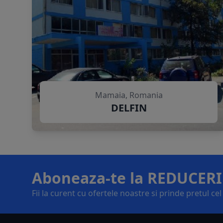
Mamaia, Romania
DELFIN
Aboneaza-te la REDUCERI
Fii la curent cu ofertele noastre si prinde pretul ce