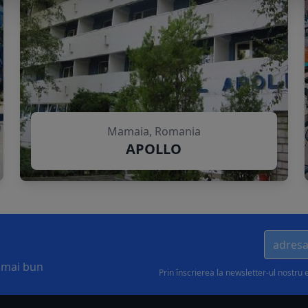
Mamaia, Romania
APOLLO
l mai bun
Prin înscrierea la newsletter-ul nostru 