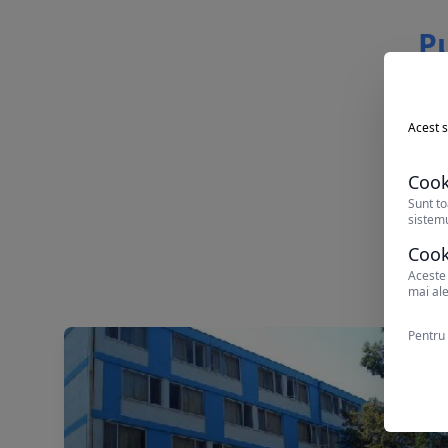
Pu
Acest s
Cook
Sunt to
sistemu
Cook
Aceste 
mai ale
Pentru 