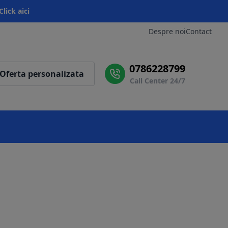
Click aici
Despre noi
Contact
0786228799
Oferta personalizata
Call Center 24/7