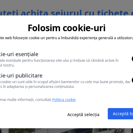
teti achita sejurul cu tichete
vacanta
Folosim cookie-uri
ite web folosește cookie-uri pentru a îmbunătăți experiența generală a utilizatoru
ie-uri esențiale
ate esențiale pentru funcționarea site-ului și trebuie să rămână active în
l nostru.
Alte oferte în Mamaia
ie-uri publicitare
cookie-uri sunt utile în scopul afișării bannerelor cu cele mai bune promoții, dar
s în adaptarea și personalizarea conținutului.
mai multe informații, consultați
Politica cookie
Acceptă t
Acceptă selecția