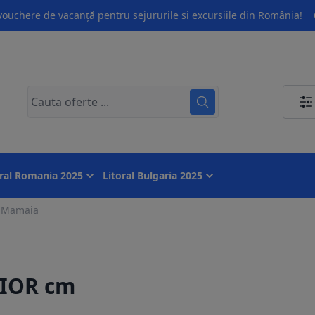
ouchere de vacanță pentru sejururile si excursiile din România!
oral Romania 2025
Litoral Bulgaria 2025
- Mamaia
RIOR cm