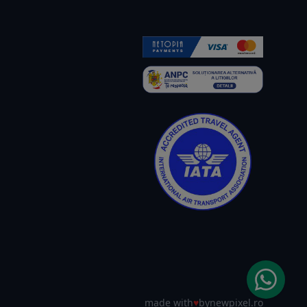
made with
♥
by
newpixel.ro