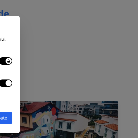
 de
lui.
oate