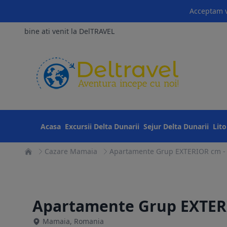
Acceptam v
bine ati venit la DelTRAVEL
Acasa
Excursii Delta Dunarii
Sejur Delta Dunarii
Lit
Cazare Mamaia
Apartamente Grup EXTERIOR cm 
Apartamente Grup EXTE
Mamaia, Romania