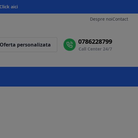
Click aici
Despre noi
Contact
0786228799
Oferta personalizata
Call Center 24/7