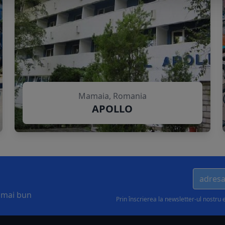
Mamaia, Romania
APOLLO
l mai bun
Prin înscrierea la newsletter-ul nostru 