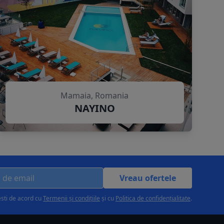
Mamaia, Romania
NAYINO
Vreau ofertele
esti de acord cu
Termenii și condițiile
și cu
Politica de confidențialitate
.