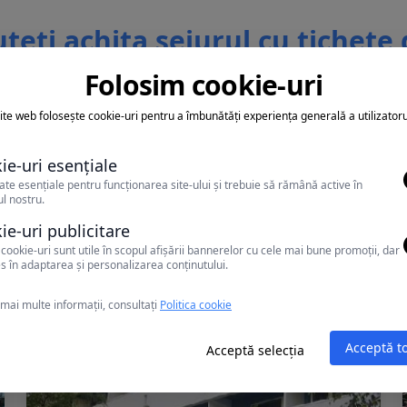
teti achita sejurul cu tichete
vacanta
Folosim cookie-uri
ite web folosește cookie-uri pentru a îmbunătăți experiența generală a utilizatoru
ie-uri esențiale
ate esențiale pentru funcționarea site-ului și trebuie să rămână active în
l nostru.
Alte oferte în Mamaia
ie-uri publicitare
cookie-uri sunt utile în scopul afișării bannerelor cu cele mai bune promoții, dar
s în adaptarea și personalizarea conținutului.
mai multe informații, consultați
Politica cookie
Acceptă t
Acceptă selecția