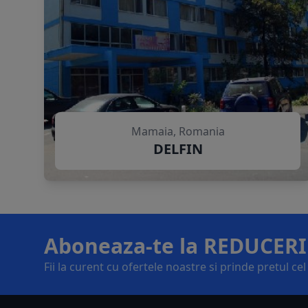
Mamaia, Romania
DELFIN
Aboneaza-te la REDUCERI
Fii la curent cu ofertele noastre si prinde pretul ce