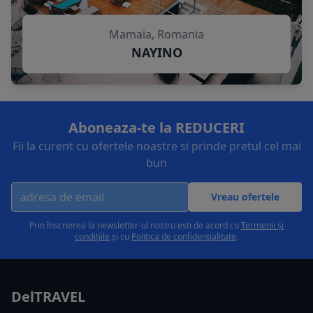
Mamaia, Romania
NAYINO
Aboneaza-te la REDUCERI
Fii la curent cu ofertele noastre si prinde pretul cel mai
bun
Vreau ofertele
Prin înscrierea la newsletter-ul nostru esti de acord cu
Termenii și
condițiile
și cu
Politica de confidențialitate
.
DelTRAVEL