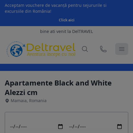
Acceptam vouchere de vacanță pentru sejururile si
excursiile din România!
Click aici
bine ati venit la DelTRAVEL
Apartamente Black and White
Alezzi cm
Mamaia, Romania