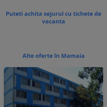
Puteti achita sejurul cu tichete de
vacanta
Alte oferte în Mamaia