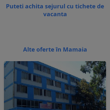
Puteti achita sejurul cu tichete de
vacanta
Alte oferte în Mamaia