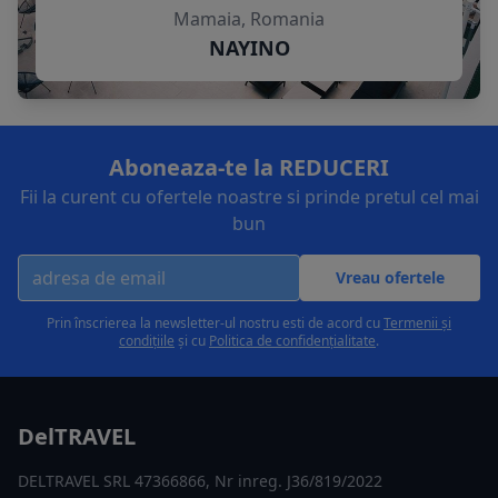
Mamaia, Romania
NAYINO
Aboneaza-te la REDUCERI
Fii la curent cu ofertele noastre si prinde pretul cel mai
bun
Vreau ofertele
Prin înscrierea la newsletter-ul nostru esti de acord cu
Termenii și
condițiile
și cu
Politica de confidențialitate
.
DelTRAVEL
DELTRAVEL SRL 47366866, Nr inreg. J36/819/2022