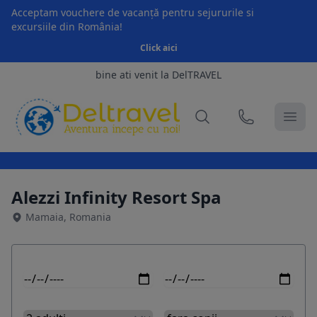
Acceptam vouchere de vacanță pentru sejururile si
excursiile din România!
Click aici
bine ati venit la DelTRAVEL
Alezzi Infinity Resort Spa
Mamaia, Romania