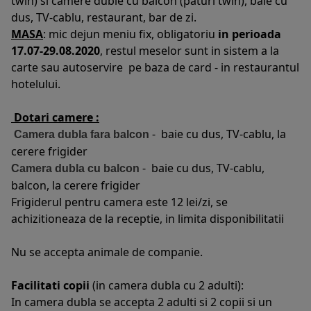
twin) si camere duble cu balcon (paturi twin), baie cu
dus, TV-cablu, restaurant, bar de zi.
MASA
: mic dejun meniu fix, obligatoriu
in perioada
17.07-29.08.2020
, restul meselor sunt in sistem a la
carte sau autoservire pe baza de card - in restaurantul
hotelului.
Dotari camere :
- baie cu dus, TV-cablu, la
Camera dubla fara balcon
cerere frigider
- baie cu dus, TV-cablu,
Camera dubla cu balcon
balcon, la cerere frigider
Frigiderul pentru camera este 12 lei/zi, se
achizitioneaza de la receptie, in limita disponibilitatii
Nu se accepta animale de companie.
Facilitati copii
(in camera dubla cu 2 adulti):
In camera dubla se accepta 2 adulti si 2 copii si un