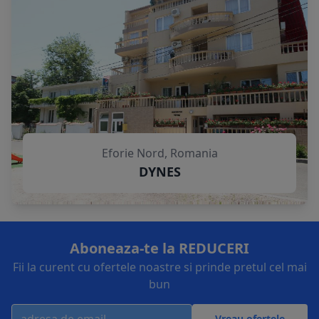
Eforie Nord, Romania
DYNES
Aboneaza-te la REDUCERI
Fii la curent cu ofertele noastre si prinde pretul cel mai
bun
Vreau ofertele