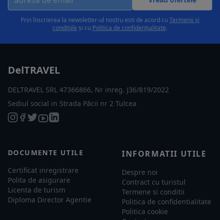
Prin înscrierea la newsletter-ul nostru esti de acord cu
Termenii și
condițiile
și cu
Politica de confidențialitate
.
DelTRAVEL
DELTRAVEL SRL 47366866, Nr inreg. J36/819/2022
Sediul social in Strada Păcii nr 2 Tulcea
DOCUMENTE UTILE
INFORMATII UTILE
Certificat inregistrare
Despre noi
Polita de asigurare
Contract cu turistul
Licenta de turism
Termene si conditii
Diploma Director Agentie
Politica de confidentialitate
Politica cookie