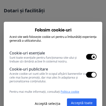
Dotari și facilități
Politică copii
Folosim cookie-uri
Acest site web folosește cookie-uri pentru a îmbunătăți experiența
generală a utilizatorului.
Puteti achita sejurul cu tichete de
Cookie-uri esențiale
Sunt toate esențiale pentru funcționarea site-ului și
vacanta
trebuie să rămână active în sistemul nostru.
Cookie-uri publicitare
Aceste cookie-uri sunt utile în scopul afișării bannerelor cu
cele mai bune promoții, dar mai ales în adaptarea și
personalizarea conținutului.
Pentru mai multe informații, consultați
Politica cookie
Alte oferte în Eforie Nord
Acceptă toate
Acceptă selecția