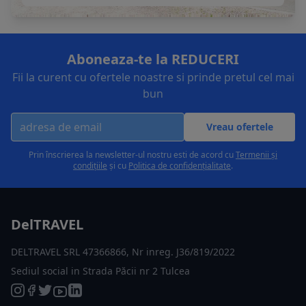
Aboneaza-te la REDUCERI
Fii la curent cu ofertele noastre si prinde pretul cel mai
bun
Vreau ofertele
Prin înscrierea la newsletter-ul nostru esti de acord cu
Termenii și
condițiile
și cu
Politica de confidențialitate
.
DelTRAVEL
DELTRAVEL SRL 47366866, Nr inreg. J36/819/2022
Sediul social in Strada Păcii nr 2 Tulcea