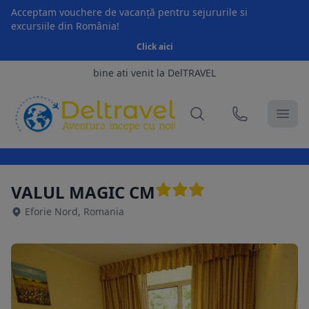
Acceptam vouchere de vacanță pentru sejururile si
excursiile din România!
Click aici
bine ati venit la DelTRAVEL
VALUL MAGIC CM
Eforie Nord, Romania