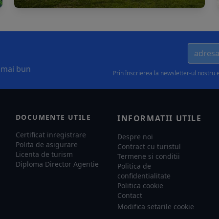
l mai bun
Prin înscrierea la newsletter-ul nostru 
DOCUMENTE UTILE
INFORMATII UTILE
Certificat inregistrare
Despre noi
Polita de asigurare
Contract cu turistul
Licenta de turism
Termene si conditii
Diploma Director Agentie
Politica de
confidentialitate
Politica cookie
Contact
Modifica setarile cookie