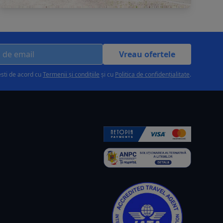
Vreau ofertele
esti de acord cu
Termenii și condițiile
și cu
Politica de confidențialitate
.