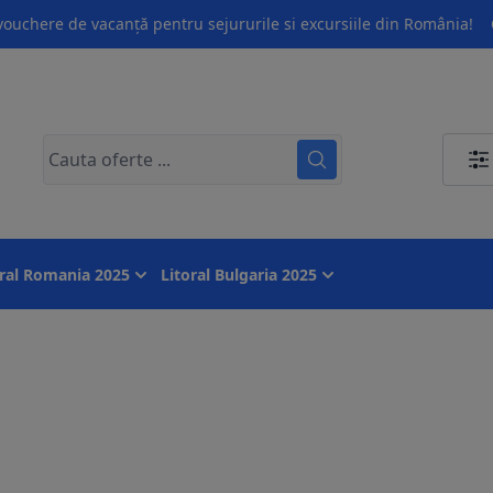
ouchere de vacanță pentru sejururile si excursiile din România!
oral Romania 2025
Litoral Bulgaria 2025