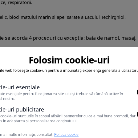
e, respiratorii.
ic, bioclimatului marin si apei sarate a Lacului Techirghiol.
lie se acorda 4 proceduri cu exceptia: baia de namol, masaj,
ri/pers/zi, la care se adauga si cele 4 proceduri de pers pe 
Folosim cookie-uri
ite web folosește cookie-uri pentru a îmbunătăți experiența generală a utilizatoru
gamului de functionare de mai sus.
ie-uri esențiale
ate esențiale pentru funcționarea site-ului și trebuie să rămână active în
l nostru.
ie-uri publicitare
e
cookie-uri sunt utile în scopul afișării bannerelor cu cele mai bune promoții, dar
s în adaptarea și personalizarea conținutului.
mai multe informații, consultați
Politica cookie