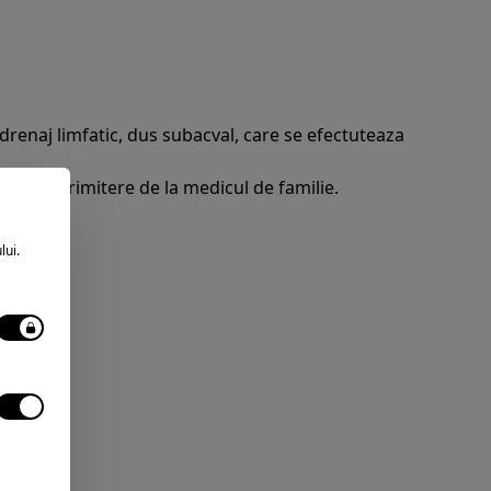
 drenaj limfatic, dus subacval, care se efectuteaza
zi prin trimitere de la medicul de familie.
lui.