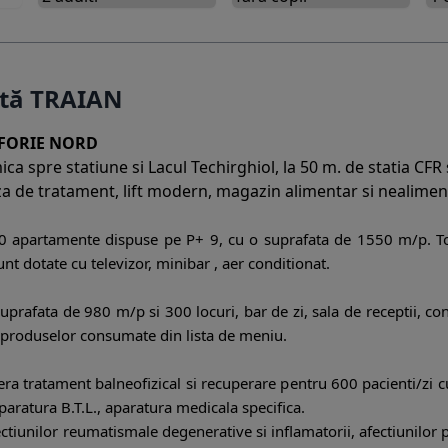
rtă TRAIAN
EFORIE NORD
a spre statiune si Lacul Techirghiol, la 50 m. de statia CFR s
za de tratament, lift modern, magazin alimentar si nealimenta
 apartamente dispuse pe P+ 9, cu o suprafata de 1550 m/p. T
t dotate cu televizor, minibar , aer conditionat.
uprafata de 980 m/p si 300 locuri, bar de zi, sala de receptii, con
ta produselor consumate din lista de meniu.
 tratament balneofizical si recuperare pentru 600 pacienti/zi cu m
aparatura B.T.L., aparatura medicala specifica.
tiunilor reumatismale degenerative si inflamatorii, afectiunilor p