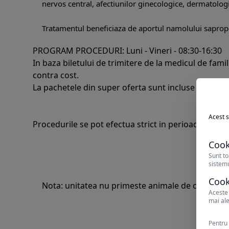
nervos central, afectiunilor ginecologice, dermatologic
Tratamentul beneficiaza de aportul namolului sapropel
PROGRAM PROCEDURI: Luni - Vineri - 08:30-16:30
In baza biletului de trimitere de la medicul de fami
contra cost.
La pachetele din super oferta sunt incluse 2 procedu
Acest s
Procedurile se pot efectua strict in perioada pro
Cook
Sunt to
sistemu
Cook
Nota: unitatea nu primeste animale de compani
Aceste 
mai ale
Pentru 