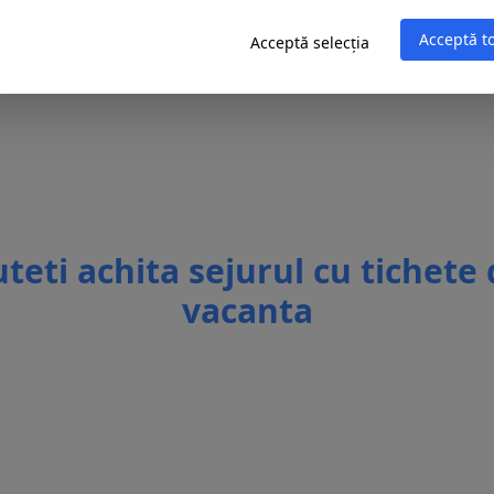
Acceptă t
Acceptă selecția
teti achita sejurul cu tichete
vacanta