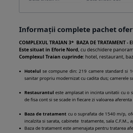
Informații complete pachet ofe
COMPLEXUL TRAIAN 3* BAZA DE TRATAMENT - 
Este situat in Eforie Nord
, cu deschidere panoramic
Complexul Traian cuprinde
: hotel, restaurant, ba
Hotelul
se compune din: 219 camere standard si 10
sanitar propriu modernizat cu cadita dus; camerele sun
Restaurantul
este amplasat in incinta unitatii cu o s
de fisa cont si se scade in fiecare zi valoarea aferen
Baza de tratament
cu o suprafata de 1540 m/p, ofera
incalzita si sarata, cabinete tratamente, sala C.F.M., 
Baza de tratament este amenajata pentru tratarea afec