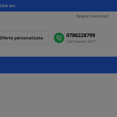
Click aici
Despre noi
Contact
0786228799
Oferta personalizata
Call Center 24/7