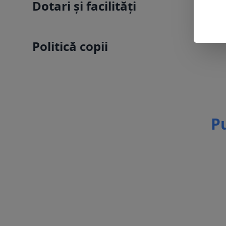
Dotari și facilități
Politică copii
Pu