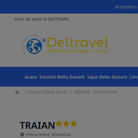
Acceptam v
bine ati venit la DelTRAVEL
Acasa
Excursii Delta Dunarii
Sejur Delta Dunarii
Lit
Cazare Eforie Nord
TRAIAN - Eforie Nord
TRAIAN
Eforie Nord, Romania