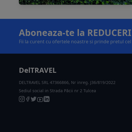
Aboneaza-te la REDUCERI
Fii la curent cu ofertele noastre si prinde pretul ce
DelTRAVEL
DELTRAVEL SRL 47366866, Nr inreg. J36/819/2022
Sediul social in Strada Păcii nr 2 Tulcea