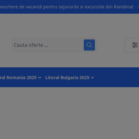
ouchere de vacanță pentru sejururile si excursiile din România!
oral Romania 2025
Litoral Bulgaria 2025