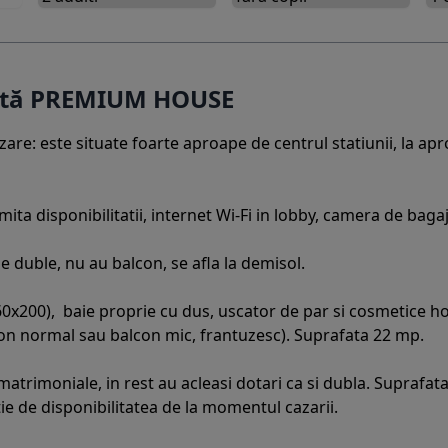
ertă PREMIUM HOUSE
lizare: este situate foarte aproape de centrul statiunii, la 
 limita disponibilitatii, internet Wi-Fi in lobby, camera de ba
 duble, nu au balcon, se afla la demisol.
200), baie proprie cu dus, uscator de par si cosmetice hote
on normal sau balcon mic, frantuzesc). Suprafata 22 mp.
atrimoniale, in rest au acleasi dotari ca si dubla. Suprafat
ie de disponibilitatea de la momentul cazarii.