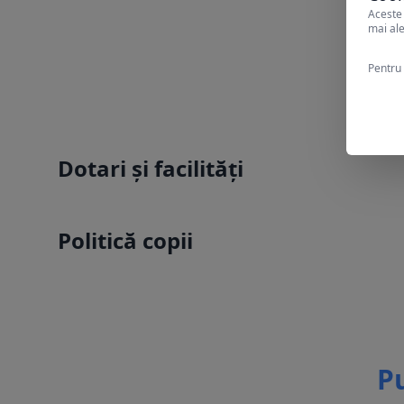
Aceste 
mai ale
Pentru 
Dotari și facilități
Politică copii
Pu