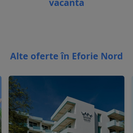
vacanta
Alte oferte în Eforie Nord