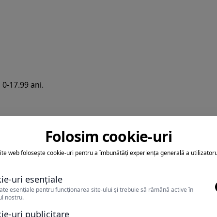
 0-17.99 ani.
Folosim cookie-uri
ite web folosește cookie-uri pentru a îmbunătăți experiența generală a utilizatoru
ie-uri esențiale
ate esențiale pentru funcționarea site-ului și trebuie să rămână active în
l nostru.
ie-uri publicitare