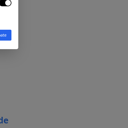
oate
 de