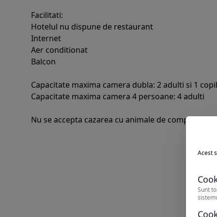
Facilitati:
Hotelul nu dispune de restaurant
Internet
Aer conditionat
Balcon
Capacitate maxima camera dubla: 2 adulti si 1 copil
Capacitate maxima camera 4 persoane: 4 adulti
Nu se accepta cazarea cu animale de companie.
Acest s
Cook
Sunt to
sistemu
Cook