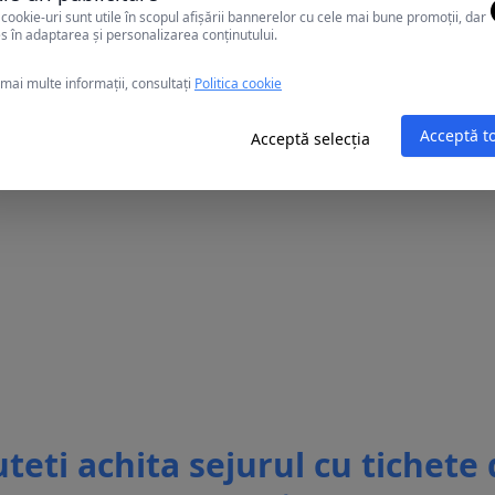
cookie-uri sunt utile în scopul afișării bannerelor cu cele mai bune promoții, dar
s în adaptarea și personalizarea conținutului.
mai multe informații, consultați
Politica cookie
Acceptă t
Acceptă selecția
teti achita sejurul cu tichete