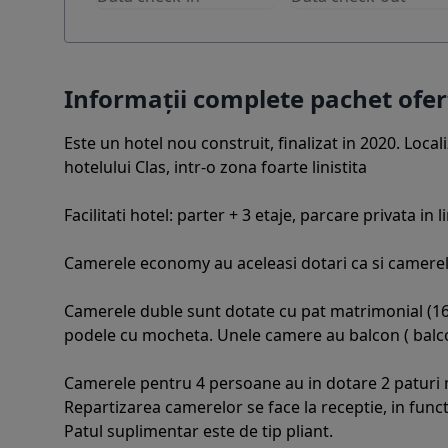
Informații complete pachet of
Este un hotel nou construit, finalizat in 2020. Loca
hotelului Clas, intr-o zona foarte linistita
Facilitati hotel: parter + 3 etaje, parcare privata in
Camerele economy au aceleasi dotari ca si camerele
Camerele duble sunt dotate cu pat matrimonial (160x
podele cu mocheta. Unele camere au balcon ( balc
Camerele pentru 4 persoane au in dotare 2 paturi m
Repartizarea camerelor se face la receptie, in funct
Patul suplimentar este de tip pliant.