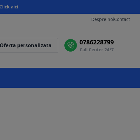
Click aici
Despre noi
Contact
0786228799
Oferta personalizata
Call Center 24/7