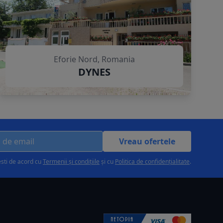
Eforie Nord, Romania
DYNES
Vreau ofertele
esti de acord cu
Termenii și condițiile
și cu
Politica de confidențialitate
.