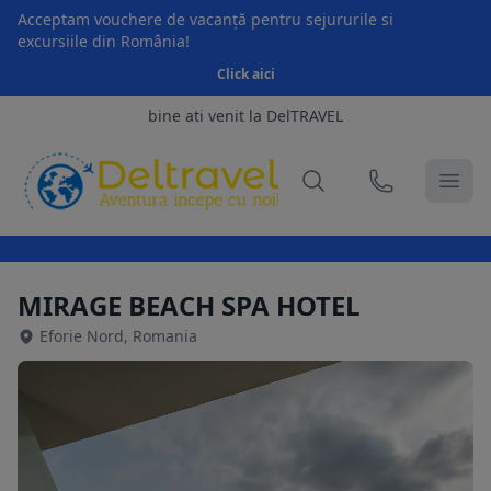
Acceptam vouchere de vacanță pentru sejururile si
excursiile din România!
Click aici
bine ati venit la DelTRAVEL
MIRAGE BEACH SPA HOTEL
Eforie Nord, Romania