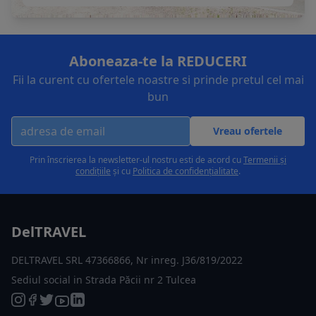
Aboneaza-te la REDUCERI
Fii la curent cu ofertele noastre si prinde pretul cel mai
bun
Vreau ofertele
Prin înscrierea la newsletter-ul nostru esti de acord cu
Termenii și
condițiile
și cu
Politica de confidențialitate
.
DelTRAVEL
DELTRAVEL SRL 47366866, Nr inreg. J36/819/2022
Sediul social in Strada Păcii nr 2 Tulcea