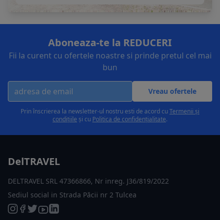
Aboneaza-te la REDUCERI
Fii la curent cu ofertele noastre si prinde pretul cel mai
bun
Vreau ofertele
Prin înscrierea la newsletter-ul nostru esti de acord cu
Termenii și
condițiile
și cu
Politica de confidențialitate
.
DelTRAVEL
DELTRAVEL SRL 47366866, Nr inreg. J36/819/2022
Sediul social in Strada Păcii nr 2 Tulcea