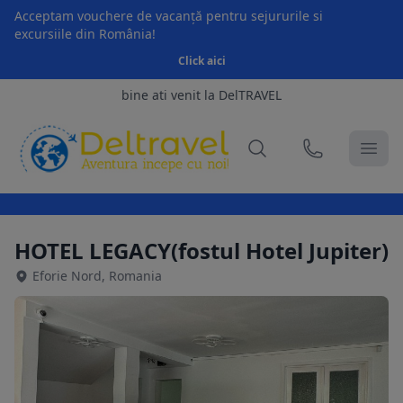
Acceptam vouchere de vacanță pentru sejururile si
excursiile din România!
Click aici
bine ati venit la DelTRAVEL
HOTEL LEGACY(fostul Hotel Jupiter)
Eforie Nord, Romania