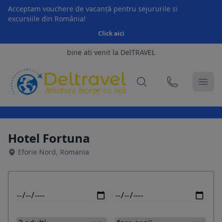
Acceptam vouchere de vacanță pentru sejururile si
excursiile din România!
Click aici
bine ati venit la DelTRAVEL
Hotel Fortuna
Eforie Nord, Romania