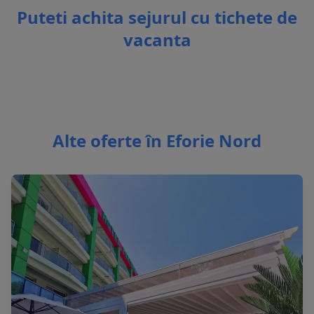
Puteti achita sejurul cu tichete de
vacanta
Alte oferte în Eforie Nord