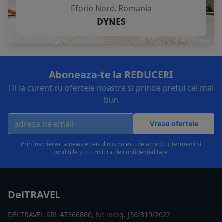
Eforie Nord, Romania
DYNES
Aboneaza-te la REDUCERI
Fii la curent cu ofertele noastre si prinde pretul cel mai
bun
Vreau ofertele
Prin înscrierea la newsletter-ul nostru esti de acord cu
Termenii și
condițiile
și cu
Politica de confidențialitate
.
DelTRAVEL
DELTRAVEL SRL 47366866, Nr inreg. J36/819/2022