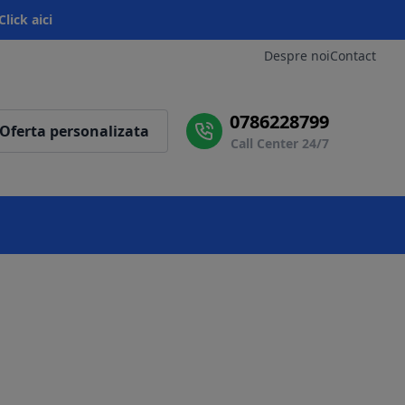
Click aici
Despre noi
Contact
0786228799
Oferta personalizata
Call Center 24/7