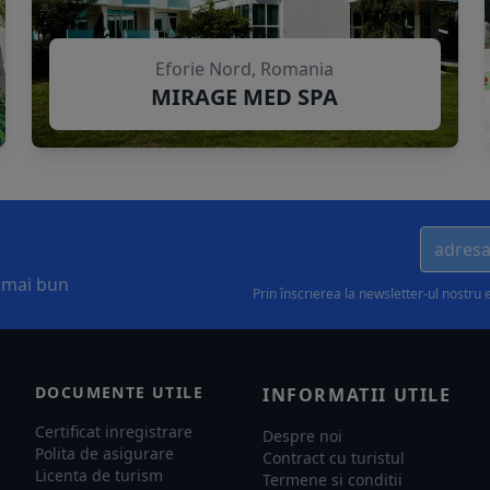
Eforie Nord, Romania
MIRAGE MED SPA
l mai bun
Prin înscrierea la newsletter-ul nostru 
DOCUMENTE UTILE
INFORMATII UTILE
Certificat inregistrare
Despre noi
Polita de asigurare
Contract cu turistul
Licenta de turism
Termene si conditii