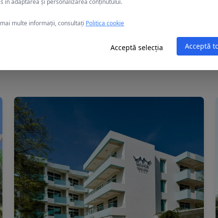
s în adaptarea și personalizarea conținutului.
mai multe informații, consultați
Politica cookie
Acceptă t
Acceptă selecția
Alte oferte în Eforie Nord