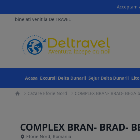
Acceptam v
bine ati venit la DelTRAVEL
Acasa
Excursii Delta Dunarii
Sejur Delta Dunarii
Lit
Cazare Eforie Nord
COMPLEX BRAN- BRAD- BEGA by 
COMPLEX BRAN- BRAD- BE
Eforie Nord, Romania