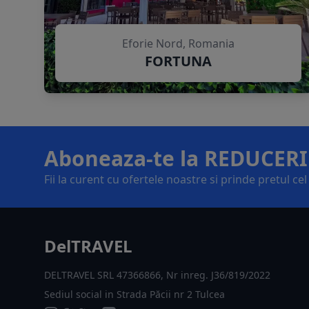
Eforie Nord, Romania
FORTUNA
Aboneaza-te la REDUCERI
Fii la curent cu ofertele noastre si prinde pretul ce
DelTRAVEL
DELTRAVEL SRL 47366866, Nr inreg. J36/819/2022
Sediul social in Strada Păcii nr 2 Tulcea