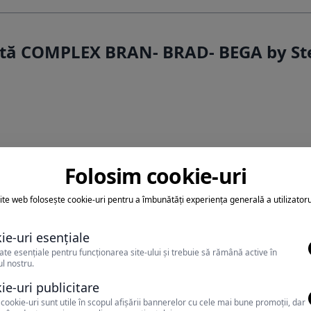
ertă COMPLEX BRAN- BRAD- BEGA by S
Folosim cookie-uri
ite web folosește cookie-uri pentru a îmbunătăți experiența generală a utilizatoru
ie-uri esențiale
teti achita sejurul cu tichete
ate esențiale pentru funcționarea site-ului și trebuie să rămână active în
l nostru.
vacanta
ie-uri publicitare
cookie-uri sunt utile în scopul afișării bannerelor cu cele mai bune promoții, dar