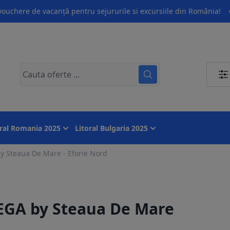
ouchere de vacanță pentru sejururile si excursiile din România!
oral Romania 2025
Litoral Bulgaria 2025
Steaua De Mare - Eforie Nord
GA by Steaua De Mare