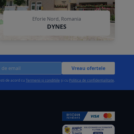
Eforie Nord, Romania
DYNES
Vreau ofertele
esti de acord cu
Termenii și condițiile
și cu
Politica de confidențialitate
.