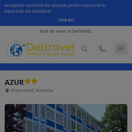
Acceptam vouchere de vacanță pentru sejururile si
excursiile din România!
Click aici
bine ati venit la DelTRAVEL
AZUR
Eforie Nord, Romania