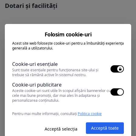
Dotari și facilități
Politică copii
Folosim cookie-uri
Acest site web folosește cookie-uri pentru a îmbunătăți experiența
generală a utilizatorului.
Puteti achita sejurul cu tichete de
Cookie-uri esențiale
vacanta
Sunt toate esențiale pentru funcționarea site-ului și
trebuie să rămână active în sistemul nostru.
Cookie-uri publicitare
Aceste cookie-uri sunt utile în scopul afișării bannerelor cu
cele mai bune promoții, dar mai ales în adaptarea și
personalizarea conținutului.
Alte oferte în Eforie Nord
Pentru mai multe informații, consultați
Politica cookie
Acceptă toate
Acceptă selecția