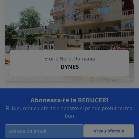
Eforie Nord, Romania
DYNES
Aboneaza-te la REDUCERI
Fii la curent cu ofertele noastre si prinde pretul cel mai
bun
Vreau ofertele