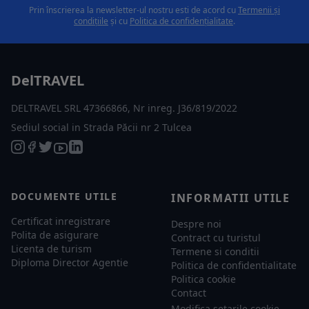
Prin înscrierea la newsletter-ul nostru esti de acord cu
Termenii și
condițiile
și cu
Politica de confidențialitate
.
DelTRAVEL
DELTRAVEL SRL 47366866, Nr inreg. J36/819/2022
Sediul social in Strada Păcii nr 2 Tulcea
DOCUMENTE UTILE
INFORMATII UTILE
Certificat inregistrare
Despre noi
Polita de asigurare
Contract cu turistul
Licenta de turism
Termene si conditii
Diploma Director Agentie
Politica de confidentialitate
Politica cookie
Contact
Modifica setarile cookie