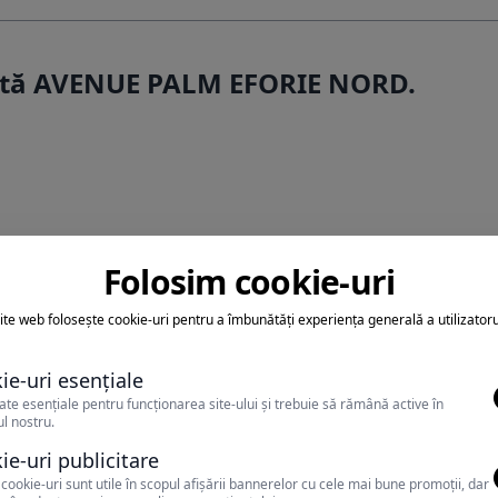
ertă AVENUE PALM EFORIE NORD.
Folosim cookie-uri
ite web folosește cookie-uri pentru a îmbunătăți experiența generală a utilizatoru
ie-uri esențiale
teti achita sejurul cu tichete
ate esențiale pentru funcționarea site-ului și trebuie să rămână active în
l nostru.
vacanta
ie-uri publicitare
cookie-uri sunt utile în scopul afișării bannerelor cu cele mai bune promoții, dar