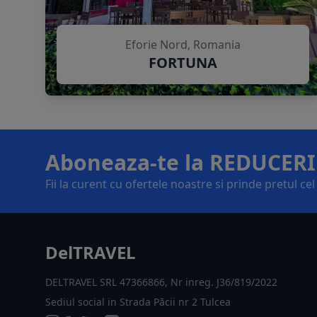
Eforie Nord, Romania
FORTUNA
Aboneaza-te la REDUCERI
Fii la curent cu ofertele noastre si prinde pretul ce
DelTRAVEL
DELTRAVEL SRL 47366866, Nr inreg. J36/819/2022
Sediul social in Strada Păcii nr 2 Tulcea