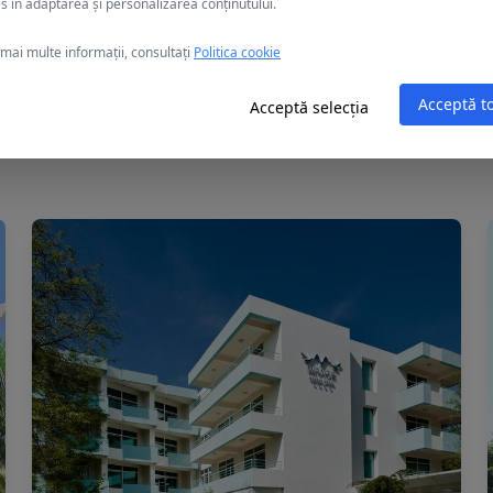
s în adaptarea și personalizarea conținutului.
mai multe informații, consultați
Politica cookie
Acceptă t
Acceptă selecția
Alte oferte în Eforie Nord