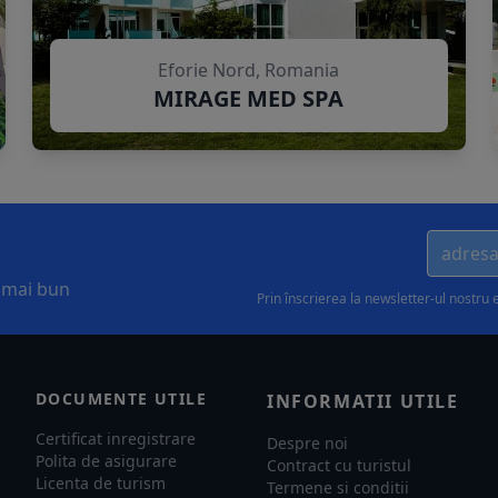
Eforie Nord, Romania
MIRAGE MED SPA
l mai bun
Prin înscrierea la newsletter-ul nostru 
DOCUMENTE UTILE
INFORMATII UTILE
Certificat inregistrare
Despre noi
Polita de asigurare
Contract cu turistul
Licenta de turism
Termene si conditii