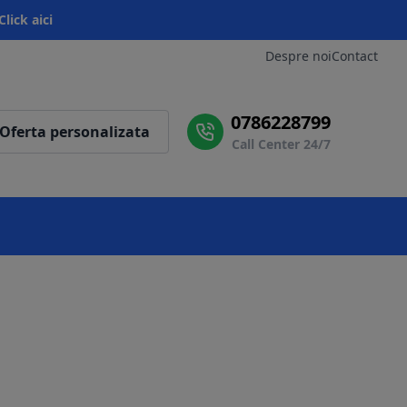
Click aici
Despre noi
Contact
0786228799
Oferta personalizata
Call Center 24/7