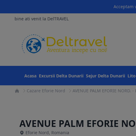
Acceptam v
bine ati venit la DelTRAVEL
Acasa
Excursii Delta Dunarii
Sejur Delta Dunarii
Lit
Cazare Eforie Nord
AVENUE PALM EFORIE NORD. - E
AVENUE PALM EFORIE NO
Eforie Nord, Romania