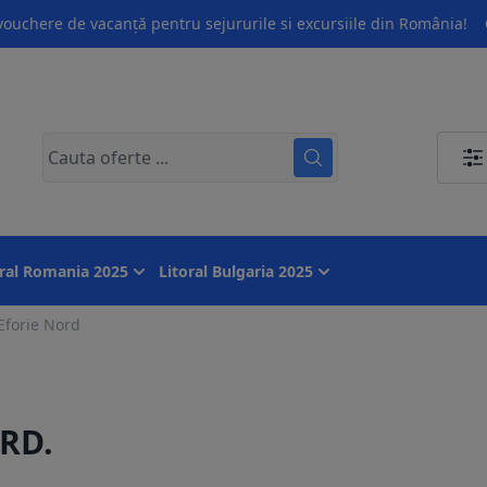
ouchere de vacanță pentru sejururile si excursiile din România!
oral Romania 2025
Litoral Bulgaria 2025
forie Nord
RD.