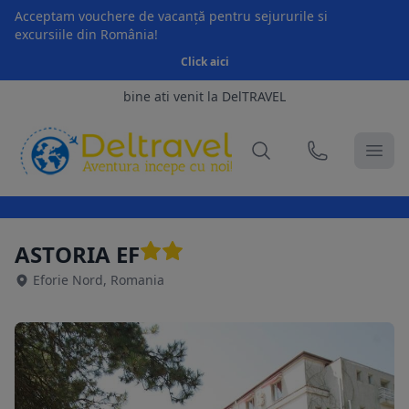
Acceptam vouchere de vacanță pentru sejururile si
excursiile din România!
Click aici
bine ati venit la DelTRAVEL
ASTORIA EF
Eforie Nord, Romania