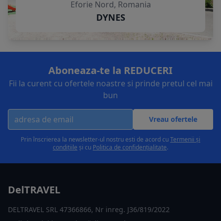
Eforie Nord, Romania
DYNES
Aboneaza-te la REDUCERI
Fii la curent cu ofertele noastre si prinde pretul cel mai
bun
Vreau ofertele
Prin înscrierea la newsletter-ul nostru esti de acord cu
Termenii și
condițiile
și cu
Politica de confidențialitate
.
DelTRAVEL
DELTRAVEL SRL 47366866, Nr inreg. J36/819/2022