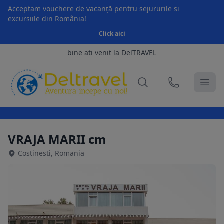
Acceptam vouchere de vacanță pentru sejururile si
excursiile din România!
Click aici
bine ati venit la DelTRAVEL
VRAJA MARII cm
Costinesti, Romania