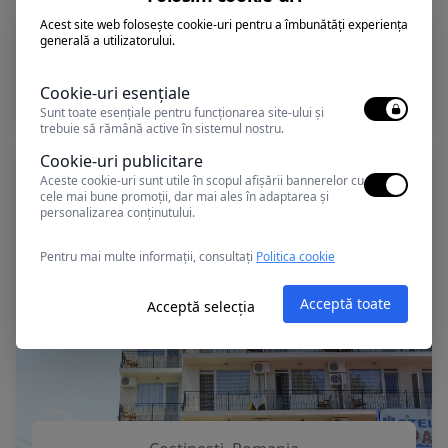
Acest site web folosește cookie-uri pentru a îmbunătăți experiența
generală a utilizatorului.
Costinesti, Romania
Vila PERLA MARII ( Mihai si Cornelia II)
Cookie-uri esențiale
Sunt toate esențiale pentru funcționarea site-ului și
trebuie să rămână active în sistemul nostru.
Cookie-uri publicitare
Aceste cookie-uri sunt utile în scopul afișării bannerelor cu
cele mai bune promoții, dar mai ales în adaptarea și
personalizarea conținutului.
Pentru mai multe informații, consultați
Politica cookie
Acceptă toate
Acceptă selecția