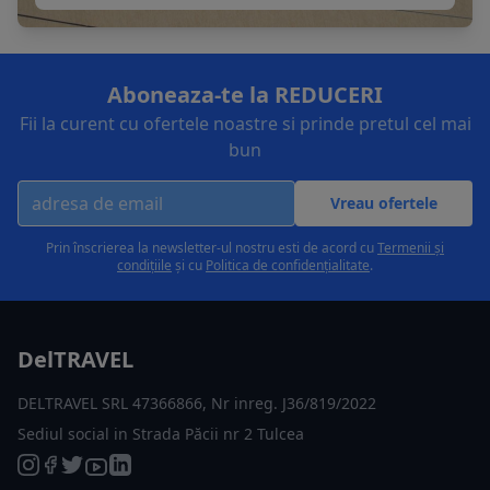
Aboneaza-te la REDUCERI
Fii la curent cu ofertele noastre si prinde pretul cel mai
bun
Vreau ofertele
Prin înscrierea la newsletter-ul nostru esti de acord cu
Termenii și
condițiile
și cu
Politica de confidențialitate
.
DelTRAVEL
DELTRAVEL SRL 47366866, Nr inreg. J36/819/2022
Sediul social in Strada Păcii nr 2 Tulcea