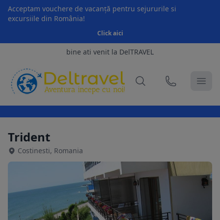
Acceptam vouchere de vacanță pentru sejururile si
excursiile din România!
Click aici
bine ati venit la DelTRAVEL
Trident
Costinesti, Romania