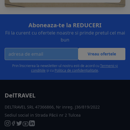
Aboneaza-te la REDUCERI
Fii la curent cu ofertele noastre si prinde pretul cel mai
bun
Vreau ofertele
Prin înscrierea la newsletter-ul nostru esti de acord cu
Termenii și
condițiile
și cu
Politica de confidențialitate
.
DelTRAVEL
DELTRAVEL SRL 47366866, Nr inreg. J36/819/2022
Sediul social in Strada Păcii nr 2 Tulcea