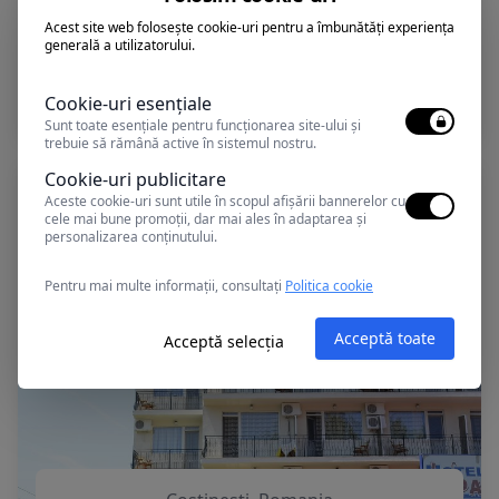
Acest site web folosește cookie-uri pentru a îmbunătăți experiența
generală a utilizatorului.
Costinesti, Romania
Vila PERLA MARII ( Mihai si Cornelia II)
Cookie-uri esențiale
Sunt toate esențiale pentru funcționarea site-ului și
trebuie să rămână active în sistemul nostru.
Cookie-uri publicitare
Aceste cookie-uri sunt utile în scopul afișării bannerelor cu
cele mai bune promoții, dar mai ales în adaptarea și
personalizarea conținutului.
Pentru mai multe informații, consultați
Politica cookie
Acceptă toate
Acceptă selecția