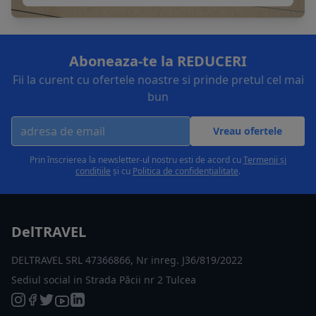
Aboneaza-te la REDUCERI
Fii la curent cu ofertele noastre si prinde pretul cel mai
bun
Vreau ofertele
Prin înscrierea la newsletter-ul nostru esti de acord cu
Termenii și
condițiile
și cu
Politica de confidențialitate
.
DelTRAVEL
DELTRAVEL SRL 47366866, Nr inreg. J36/819/2022
Sediul social in Strada Păcii nr 2 Tulcea