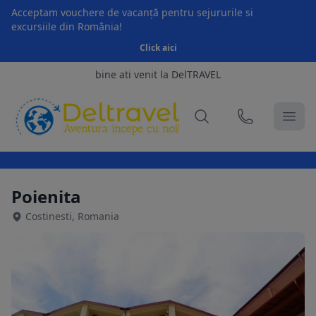
Acceptam vouchere de vacanță pentru sejururile si
excursiile din România!
Click aici
bine ati venit la DelTRAVEL
Poienita
Costinesti, Romania