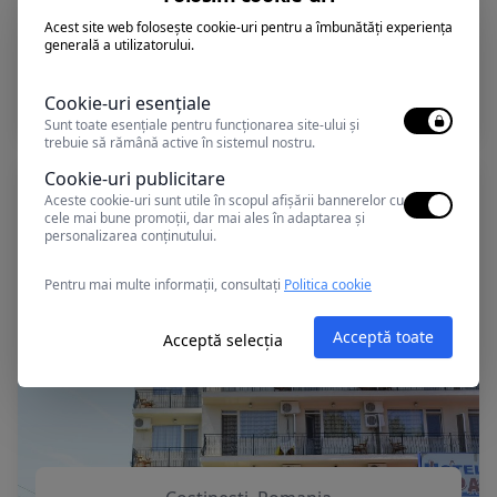
Acest site web folosește cookie-uri pentru a îmbunătăți experiența
generală a utilizatorului.
Costinesti, Romania
Vila PERLA MARII ( Mihai si Cornelia II)
Cookie-uri esențiale
Sunt toate esențiale pentru funcționarea site-ului și
trebuie să rămână active în sistemul nostru.
Cookie-uri publicitare
Aceste cookie-uri sunt utile în scopul afișării bannerelor cu
cele mai bune promoții, dar mai ales în adaptarea și
personalizarea conținutului.
Pentru mai multe informații, consultați
Politica cookie
Acceptă toate
Acceptă selecția