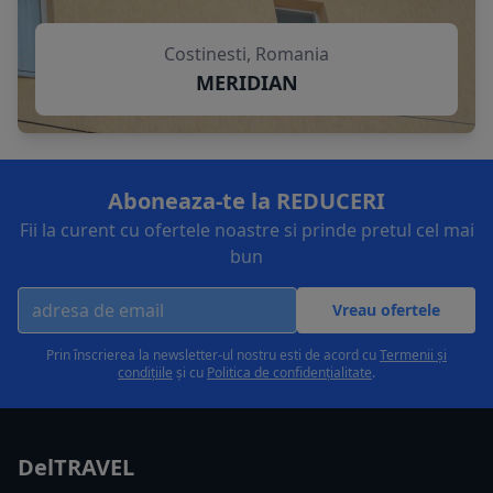
Costinesti, Romania
MERIDIAN
Aboneaza-te la REDUCERI
Fii la curent cu ofertele noastre si prinde pretul cel mai
bun
Vreau ofertele
Prin înscrierea la newsletter-ul nostru esti de acord cu
Termenii și
condițiile
și cu
Politica de confidențialitate
.
DelTRAVEL