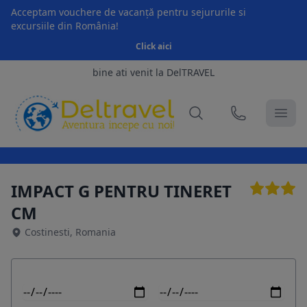
Acceptam vouchere de vacanță pentru sejururile si
excursiile din România!
Click aici
bine ati venit la DelTRAVEL
IMPACT G PENTRU TINERET
CM
Costinesti, Romania