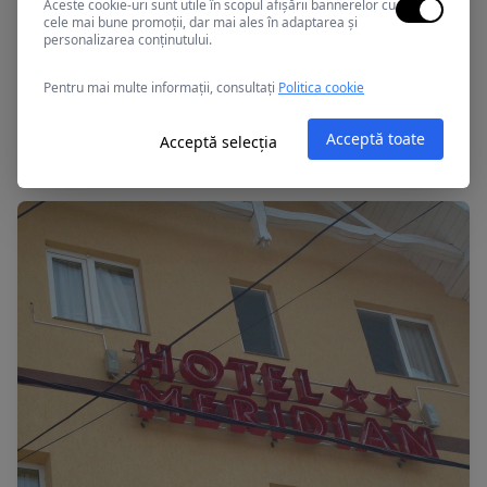
Aceste cookie-uri sunt utile în scopul afișării bannerelor cu
cele mai bune promoții, dar mai ales în adaptarea și
personalizarea conținutului.
Pentru mai multe informații, consultați
Politica cookie
Costinesti, Romania
IMPACT G
Acceptă toate
Acceptă selecția