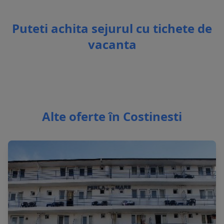
Puteti achita sejurul cu tichete de
vacanta
Alte oferte în Costinesti