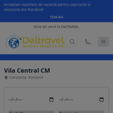
Acceptam vouchere de vacanță pentru sejururile si
excursiile din România!
Click aici
bine ati venit la DelTRAVEL
Vila Central CM
Constanta, Romania