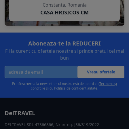
Constanta, Romania
CASA HRISICOS CM
Aboneaza-te la REDUCERI
Fii la curent cu ofertele noastre si prinde pretul cel mai
bun
Vreau ofertele
Prin înscrierea la newsletter-ul nostru esti de acord cu
Termenii și
condițiile
și cu
Politica de confidențialitate
.
DelTRAVEL
DELTRAVEL SRL 47366866, Nr inreg. J36/819/2022