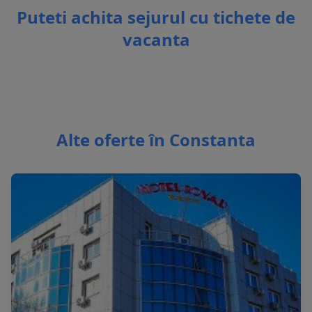
Puteti achita sejurul cu tichete de
vacanta
Alte oferte în Constanta