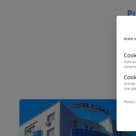
Pu
Acest s
Cook
Sunt to
sistemu
Cook
Aceste 
mai ale
Pentru 