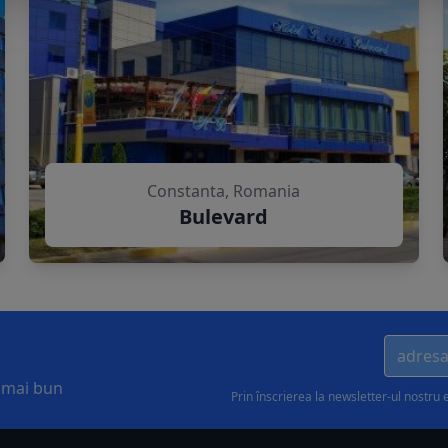
Constanta, Romania
Bulevard
l mai bun
Prin înscrierea la newsletter-ul nostru 