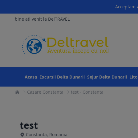
Acceptam v
bine ati venit la DelTRAVEL
Acasa
Excursii Delta Dunarii
Sejur Delta Dunarii
Lit
Cazare Constanta
test - Constanta
test
Constanta, Romania