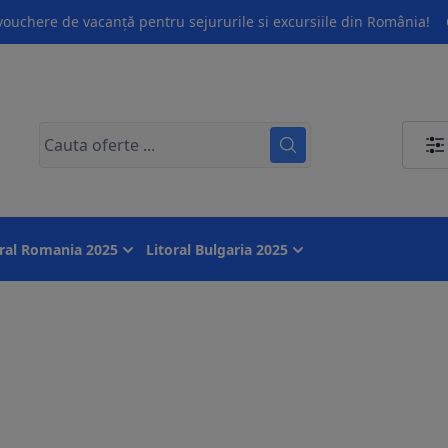
ouchere de vacanță pentru sejururile si excursiile din România!
oral Romania 2025
Litoral Bulgaria 2025