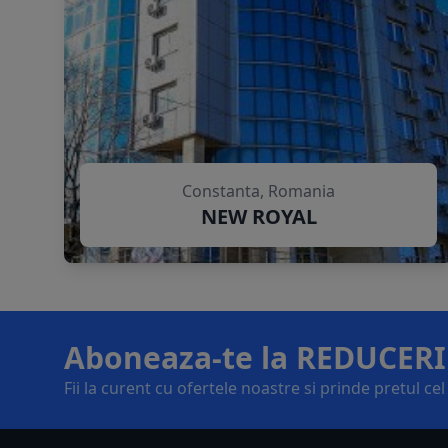
Constanta, Romania
NEW ROYAL
Aboneaza-te la REDUCERI
Fii la curent cu ofertele noastre si prinde pretul ce