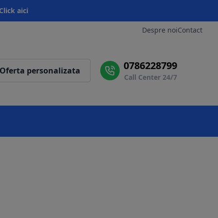
Click aici
Despre noi
Contact
0786228799
Oferta personalizata
Call Center 24/7