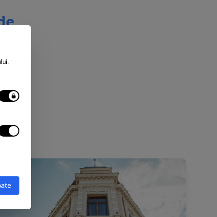
 de
lui.
oate