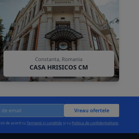
Constanta, Romania
CASA HRISICOS CM
Vreau ofertele
esti de acord cu
Termenii și condițiile
și cu
Politica de confidențialitate
.