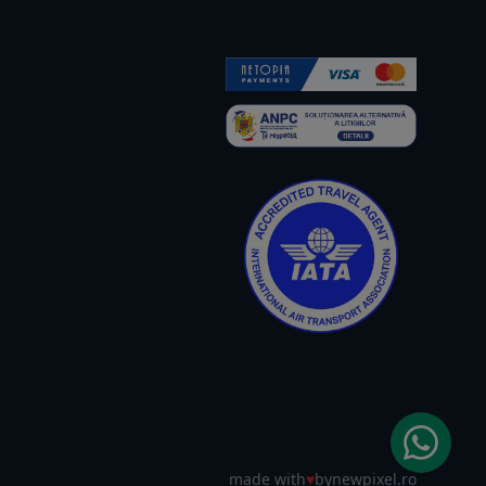
made with
♥
by
newpixel.ro