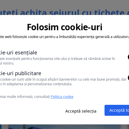
teti achita sejurul cu tichete
vacanta
Folosim cookie-uri
ite web folosește cookie-uri pentru a îmbunătăți experiența generală a utilizatoru
ie-uri esențiale
ate esențiale pentru funcționarea site-ului și trebuie să rămână active în
l nostru.
Alte oferte în Constanta
ie-uri publicitare
cookie-uri sunt utile în scopul afișării bannerelor cu cele mai bune promoții, dar
s în adaptarea și personalizarea conținutului.
mai multe informații, consultați
Politica cookie
Acceptă t
Acceptă selecția