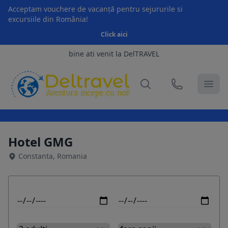
Acceptam vouchere de vacanță pentru sejururile si
excursiile din România!
Click aici
bine ati venit la DelTRAVEL
Hotel GMG
Constanta, Romania