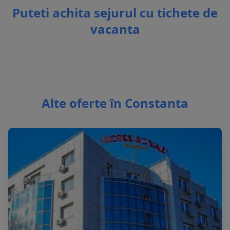
Puteti achita sejurul cu tichete de
vacanta
Alte oferte în Constanta