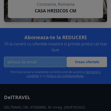
Constanta, Romania
CASA HRISICOS CM
Aboneaza-te la REDUCERI
Fii la curent cu ofertele noastre si prinde pretul cel mai
bun
Vreau ofertele
Prin înscrierea la newsletter-ul nostru esti de acord cu
Termenii și
condițiile
și cu
Politica de confidențialitate
.
DelTRAVEL
DELTRAVEL SRL 47366866, Nr inreg. J36/819/2022