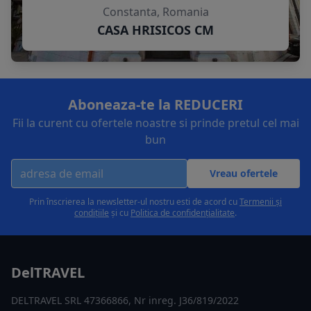
Constanta, Romania
CASA HRISICOS CM
Aboneaza-te la REDUCERI
Fii la curent cu ofertele noastre si prinde pretul cel mai
bun
Vreau ofertele
Prin înscrierea la newsletter-ul nostru esti de acord cu
Termenii și
condițiile
și cu
Politica de confidențialitate
.
DelTRAVEL
DELTRAVEL SRL 47366866, Nr inreg. J36/819/2022