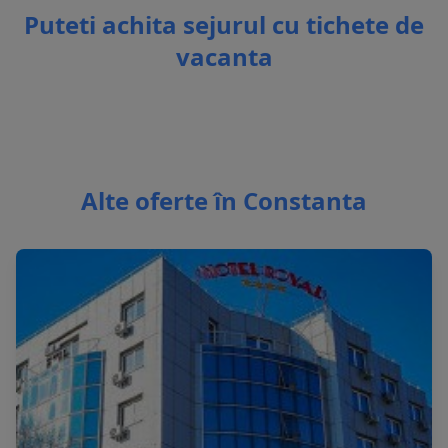
Puteti achita sejurul cu tichete de
vacanta
Alte oferte în Constanta