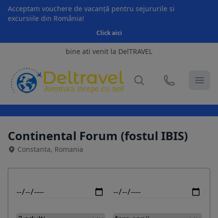
Acceptam vouchere de vacanță pentru sejururile si
excursiile din România!
Click aici
bine ati venit la DelTRAVEL
Continental Forum (fostul IBIS)
Constanta, Romania