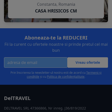
Constanta, Romania
CASA HRISICOS CM
Aboneaza-te la REDUCERI
Fii la curent cu ofertele noastre si prinde pretul cel mai
bun
Vreau ofertele
Prin înscrierea la newsletter-ul nostru esti de acord cu
Termenii și
condițiile
și cu
Politica de confidențialitate
.
DelTRAVEL
DELTRAVEL SRL 47366866, Nr inreg. J36/819/2022