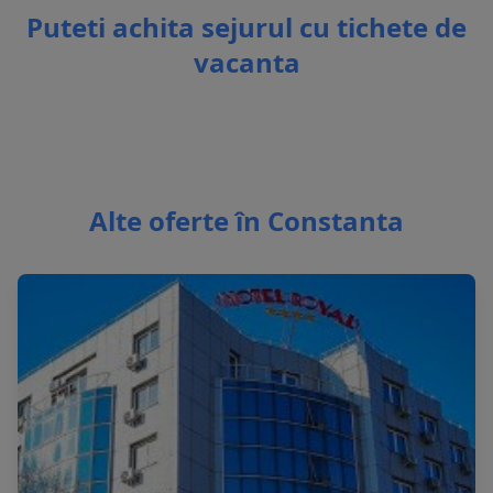
Puteti achita sejurul cu tichete de
vacanta
Alte oferte în Constanta