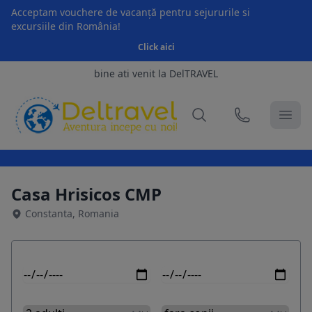
Acceptam vouchere de vacanță pentru sejururile si
excursiile din România!
Click aici
bine ati venit la DelTRAVEL
Casa Hrisicos CMP
Constanta, Romania