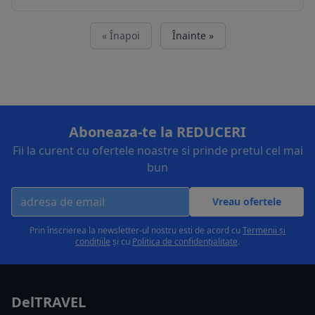
« Înapoi
Înainte »
Aboneaza-te la REDUCERI
Fii la curent cu ofertele noastre si prinde pretul cel mai
bun
Vreau ofertele
Prin înscrierea la newsletter-ul nostru esti de acord cu
Termenii și
condițiile
și cu
Politica de confidențialitate
.
DelTRAVEL