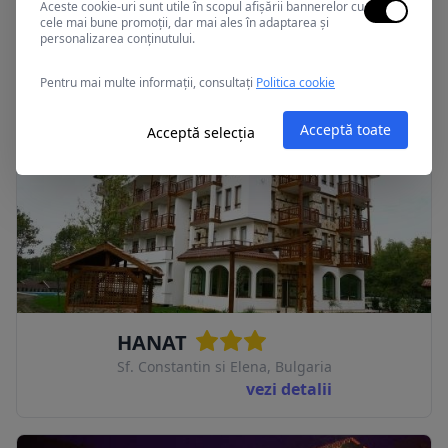
RESIDENCE
Aceste cookie-uri sunt utile în scopul afișării bannerelor cu
cele mai bune promoții, dar mai ales în adaptarea și
Sf. Constantin si Elena, Bulgaria
personalizarea conținutului.
vezi detalii
Pentru mai multe informații, consultați
Politica cookie
Acceptă toate
Acceptă selecția
HANAT
Sf. Constantin si Elena, Bulgaria
vezi detalii