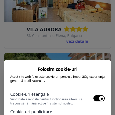
VILA AURORA
Sf. Constantin si Elena, Bulgaria
vezi detalii
Folosim cookie-uri
Acest site web folosește cookie-uri pentru a îmbunătăți experiența
generală a utilizatorului.
Cookie-uri esențiale
Sunt toate esențiale pentru funcționarea site-ului și
trebuie să rămână active în sistemul nostru.
ESTREYA PALACE AND
Cookie-uri publicitare