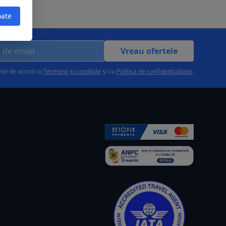
oate
Vreau ofertele
esti de acord cu
Termenii și condițiile
și cu
Politica de confidențialitate
.