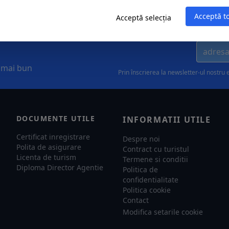
Acceptă t
Acceptă selecția
l mai bun
Prin înscrierea la newsletter-ul nostru 
DOCUMENTE UTILE
INFORMATII UTILE
Certificat inregistrare
Despre noi
Polita de asigurare
Contract cu turistul
Licenta de turism
Termene si conditii
Diploma Director Agentie
Politica de
confidentialitate
Politica cookie
Contact
Modifica setarile cookie