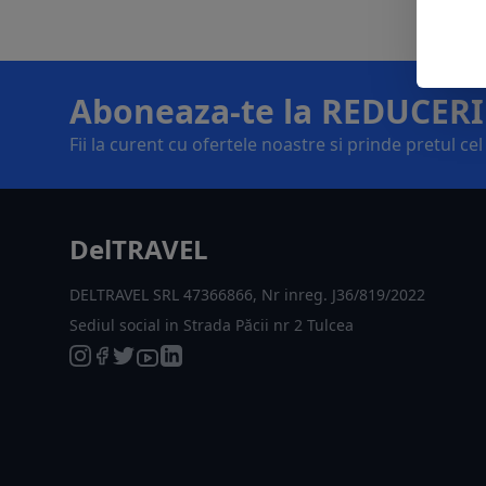
Aboneaza-te la REDUCERI
Fii la curent cu ofertele noastre si prinde pretul ce
DelTRAVEL
DELTRAVEL SRL 47366866, Nr inreg. J36/819/2022
Sediul social in Strada Păcii nr 2 Tulcea