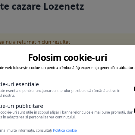
te cazare Lozenetz
rea nu a returnat niciun rezultat
a sa folosesti o cautarea mai generala sau alege alte fitre.
Folosim cookie-uri
ite web folosește cookie-uri pentru a îmbunătăți experiența generală a utilizatoru
ie-uri esențiale
ate esențiale pentru funcționarea site-ului și trebuie să rămână active în
l nostru.
ie-uri publicitare
cookie-uri sunt utile în scopul afișării bannerelor cu cele mai bune promoții, dar
s în adaptarea și personalizarea conținutului.
mai multe informații, consultați
Politica cookie