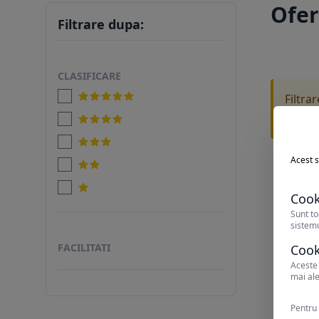
Ofer
Filtrare dupa:
CLASIFICARE
Filtra
Incearc
Acest s
Cook
Sunt to
sistemu
FACILITATI
Cook
Aceste 
mai ale
Pentru 