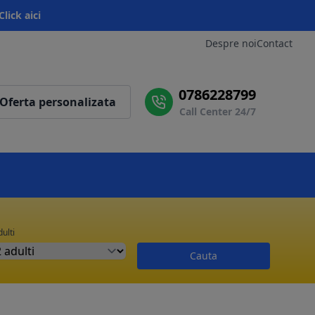
Click aici
Despre noi
Contact
0786228799
Oferta personalizata
Call Center 24/7
ulti
Cauta