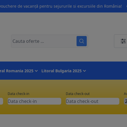
ouchere de vacanță pentru sejururile si excursiile din România!
oral Romania 2025
Litoral Bulgaria 2025
Data check-in
Data check-out
Ad