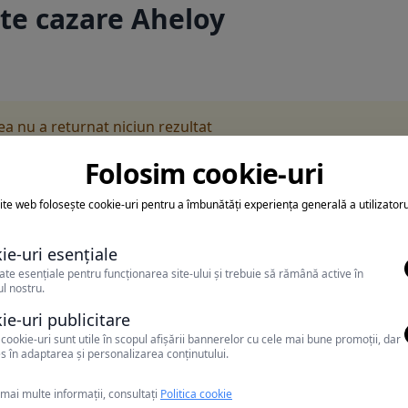
te cazare Aheloy
rea nu a returnat niciun rezultat
a sa folosesti o cautarea mai generala sau alege alte fitre.
Folosim cookie-uri
ite web folosește cookie-uri pentru a îmbunătăți experiența generală a utilizatoru
ie-uri esențiale
ate esențiale pentru funcționarea site-ului și trebuie să rămână active în
l nostru.
ie-uri publicitare
cookie-uri sunt utile în scopul afișării bannerelor cu cele mai bune promoții, dar
s în adaptarea și personalizarea conținutului.
mai multe informații, consultați
Politica cookie