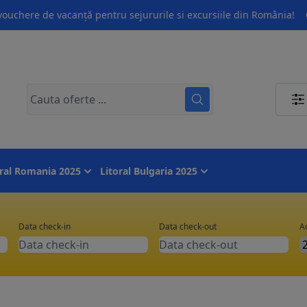
ouchere de vacanță pentru sejururile si excursiile din România!
oral Romania 2025
Litoral Bulgaria 2025
Data check-in
Data check-out
Ad