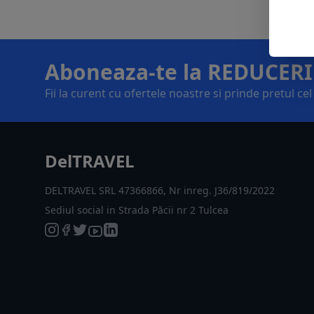
Aboneaza-te la REDUCERI
Fii la curent cu ofertele noastre si prinde pretul ce
DelTRAVEL
DELTRAVEL SRL 47366866, Nr inreg. J36/819/2022
Sediul social in Strada Păcii nr 2 Tulcea