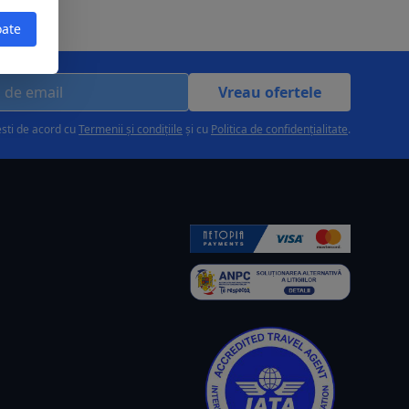
oate
Vreau ofertele
esti de acord cu
Termenii și condițiile
și cu
Politica de confidențialitate
.