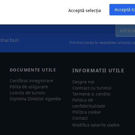
Acceptă t
Acceptă selecția
l mai bun
Prin înscrierea la newsletter-ul nostru 
DOCUMENTE UTILE
INFORMATII UTILE
Certificat inregistrare
Despre noi
Polita de asigurare
Contract cu turistul
Licenta de turism
Termene si conditii
Diploma Director Agentie
Politica de
confidentialitate
Politica cookie
Contact
Modifica setarile cookie