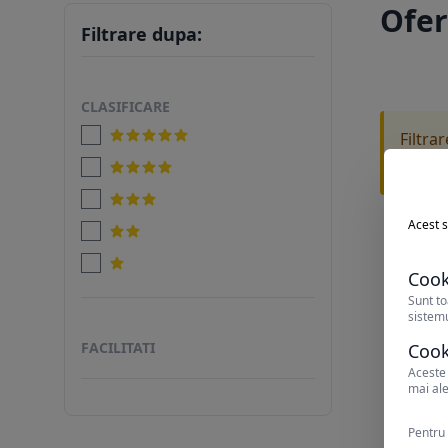
Ofer
Filtrare dupa:
CLASIFICARE
Filtra
Incearc
Acest s
Cook
Sunt to
sistemu
FACILITATI
Cook
Aceste 
mai ale
Pentru 