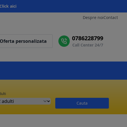
Click aici
Despre noi
Contact
0786228799
Oferta personalizata
Call Center 24/7
ulti
Cauta