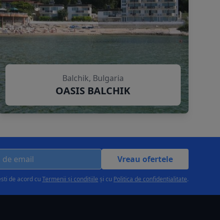
Balchik, Bulgaria
OASIS BALCHIK
Vreau ofertele
esti de acord cu
Termenii și condițiile
și cu
Politica de confidențialitate
.