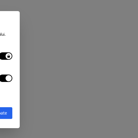
lui.
oate