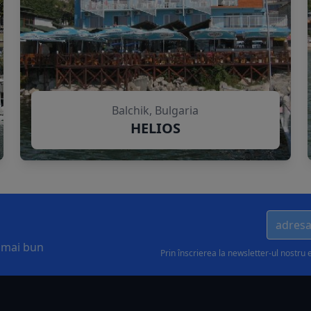
Balchik, Bulgaria
HELIOS
l mai bun
Prin înscrierea la newsletter-ul nostru 