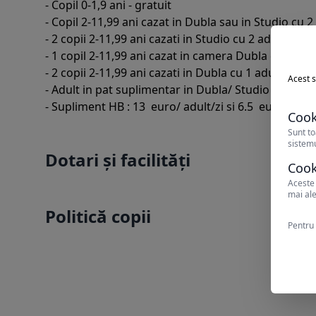
- Copil 0-1,9 ani - gratuit
- Copil 2-11,99 ani cazat in Dubla sau in Studio cu 
- 2 copii 2-11,99 ani cazati in Studio cu 2 adulti - p
- 1 copil 2-11,99 ani cazat in camera Dubla cu 1 adu
- 2 copii 2-11,99 ani cazati in Dubla cu 1 adult - tar
Acest s
- Adult in pat suplimentar in Dubla/ Studio - plates
- Supliment HB : 13 euro/ adult/zi si 6.5 euro/ copil 
Cook
Sunt to
sistemu
Dotari și facilități
Cook
Aceste 
mai ale
Politică copii
Pentru 