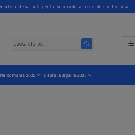
ouchere de vacanță pentru sejururile si excursiile din România!
oral Romania 2025
Litoral Bulgaria 2025