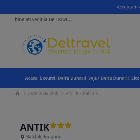
Acceptam v
bine ati venit la DelTRAVEL
Acasa
Excursii Delta Dunarii
Sejur Delta Dunarii
Lit
Cazare Balchik
ANTIK - Balchik
ANTIK
Balchik, Bulgaria