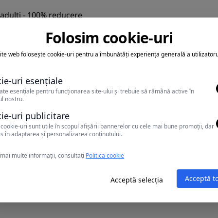
2 adulti - 100% reducere
rimul copil 100% reducere, al doilea copil plateste 7 Euro/ zi
Folosim cookie-uri
lt - nu are reducere
if de camera dubla
ite web folosește cookie-uri pentru a îmbunătăți experiența generală a utilizatoru
te 30 % din tariful pe camera (are 70% reducere).
( 2-11,9 ani)/zi
ie-uri esențiale
ate esențiale pentru funcționarea site-ului și trebuie să rămână active în
l nostru.
ie-uri publicitare
cookie-uri sunt utile în scopul afișării bannerelor cu cele mai bune promoții, dar
s în adaptarea și personalizarea conținutului.
mai multe informații, consultați
Politica cookie
Acceptă t
Acceptă selecția