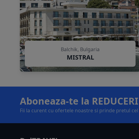
Balchik, Bulgaria
MISTRAL
Aboneaza-te la REDUCERI
Fii la curent cu ofertele noastre si prinde pretul ce