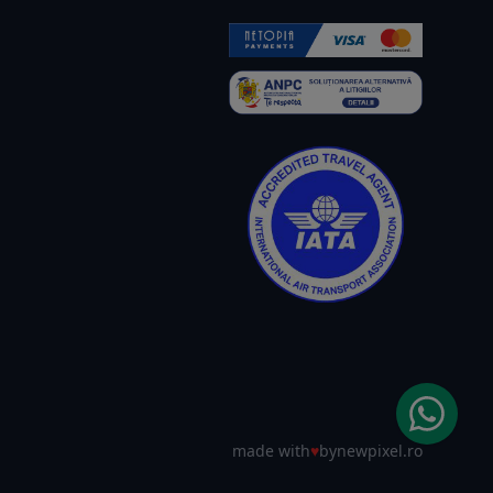
made with
♥
by
newpixel.ro