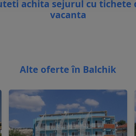
teti achita sejurul cu tichete
vacanta
Alte oferte în Balchik