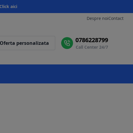
Click aici
Despre noi
Contact
0786228799
Oferta personalizata
Call Center 24/7