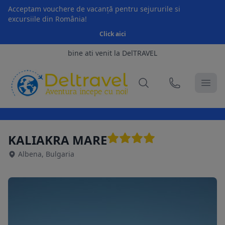
Acceptam vouchere de vacanță pentru sejururile si
excursiile din România!
Click aici
bine ati venit la DelTRAVEL
KALIAKRA MARE
Albena, Bulgaria