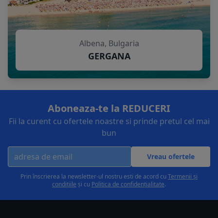
Albena, Bulgaria
GERGANA
Aboneaza-te la REDUCERI
Fii la curent cu ofertele noastre si prinde pretul cel mai
bun
Vreau ofertele
Prin înscrierea la newsletter-ul nostru esti de acord cu
Termenii și
condițiile
și cu
Politica de confidențialitate
.