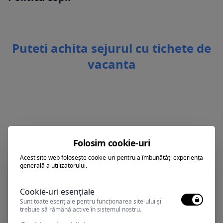
Puteti achita sejurul cu tichete de
vacanta
Alte oferte în Albena
Folosim cookie-uri
Acest site web folosește cookie-uri pentru a îmbunătăți experiența
generală a utilizatorului.
Cookie-uri esențiale
Sunt toate esențiale pentru funcționarea site-ului și
trebuie să rămână active în sistemul nostru.