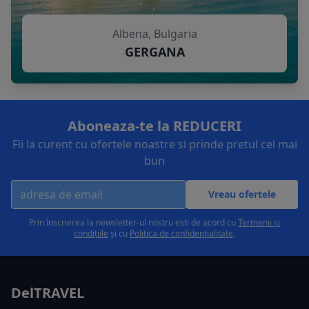
Albena, Bulgaria
GERGANA
Aboneaza-te la REDUCERI
Fii la curent cu ofertele noastre si prinde pretul cel mai
bun
Vreau ofertele
Prin înscrierea la newsletter-ul nostru esti de acord cu
Termenii și
condițiile
și cu
Politica de confidențialitate
.
DelTRAVEL