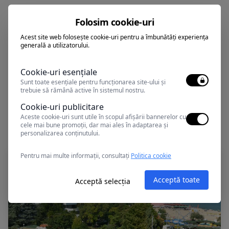
Folosim cookie-uri
Puteti achita sejurul cu tichete de
Acest site web folosește cookie-uri pentru a îmbunătăți experiența
vacanta
generală a utilizatorului.
Cookie-uri esențiale
Sunt toate esențiale pentru funcționarea site-ului și
trebuie să rămână active în sistemul nostru.
Cookie-uri publicitare
Alte oferte în Albena
Aceste cookie-uri sunt utile în scopul afișării bannerelor cu
cele mai bune promoții, dar mai ales în adaptarea și
personalizarea conținutului.
Pentru mai multe informații, consultați
Politica cookie
Acceptă toate
Acceptă selecția