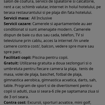
salon de coafura, servicii de spalatorie si calcatorie,
rent a car, schimb valutar, internet in holul hotelului, pe
terasa restaurantului si pe plaja din fata hotelului.
Servicii masa:
All Inclusive
Servicii cazare:
Camerele si apartamentele au aer
conditionat si sunt amenajate modern. Camerele
dispun de baie cu dus sau cada, telefon, TV si
televiziune prin cablu, acces la internet /in unele
camere contra cost/, balcon, vedere spre mare sau
spre parc.
Facilitati copii:
Piscina pentru copii.
Gratuit:
Utilizarea gratuita a doua sezlonguri si o
umbreluta pentru fiecare camera la plaja, tenis de
masa, volei de plaja, baschet, fotbal de plaja,
gimnastica aerobica, gimnastica acvatica, darts, sah,
table. Program de sport si de divertisment pentru
copii si adulti, ziua si seara-6 zile pe saptamana ziua si
de 3 ori seara.
Contra cost:
Excursii, sporturi acvatice, mini golf,