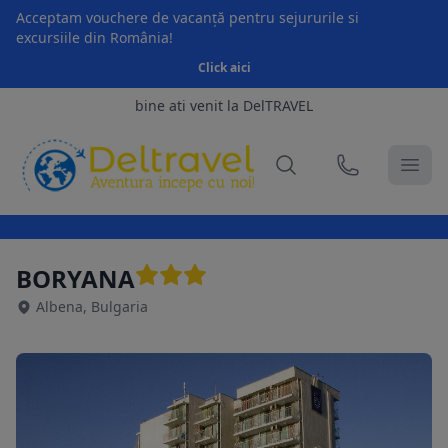
Acceptam vouchere de vacanță pentru sejururile si
excursiile din România!
Click aici
bine ati venit la DelTRAVEL
BORYANA
Albena, Bulgaria